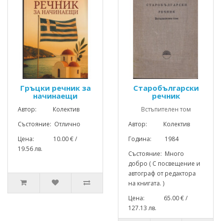
Гръцки речник за
Старобългарски
начинаещи
речник
Автор: Колектив
Встъпителен том
Състояние: Отлично
Автор: Колектив
Цена: 10.00 € /
Година: 1984
19.56 лв.
Състояние: Много
добро ( С посвещение и
автограф от редактора
на книгата. )
Цена: 65.00 € /
127.13 лв.