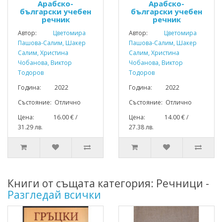
Арабско-
Арабско-
български учебен
български учебен
речник
речник
Автор:
Цветомира
Автор:
Цветомира
Пашова-Салим, Шакер
Пашова-Салим, Шакер
Салим, Христина
Салим, Христина
Чобанова, Виктор
Чобанова, Виктор
Тодоров
Тодоров
Година: 2022
Година: 2022
Състояние: Отлично
Състояние: Отлично
Цена: 16.00 € /
Цена: 14.00 € /
31.29 лв.
27.38 лв.
Книги от същата категория: Речници -
Разгледай всички