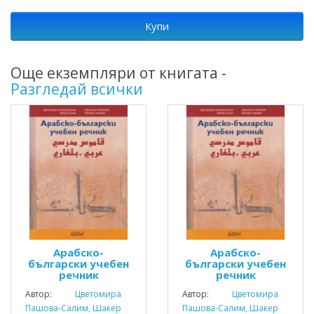
Купи
Още екземпляри от книгата -
Разгледай всички
Арабско-
Арабско-
български учебен
български учебен
речник
речник
Автор:
Цветомира
Автор:
Цветомира
Пашова-Салим, Шакер
Пашова-Салим, Шакер