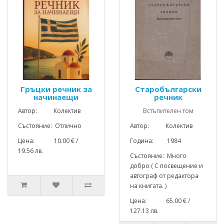
Гръцки речник за
Старобългарски
начинаещи
речник
Автор: Колектив
Встъпителен том
Състояние: Отлично
Автор: Колектив
Цена: 10.00 € /
Година: 1984
19.56 лв.
Състояние: Много
добро ( С посвещение и
автограф от редактора
на книгата. )
Цена: 65.00 € /
127.13 лв.