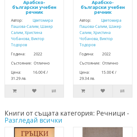
Арабско-
Арабско-
български учебен
български учебен
речник
речник
Автор:
Цветомира
Автор:
Цветомира
Пашова-Салим, Шакер
Пашова-Салим, Шакер
Салим, Христина
Салим, Христина
Чобанова, Виктор
Чобанова, Виктор
Тодоров
Тодоров
Година: 2022
Година: 2022
Състояние: Отлично
Състояние: Отлично
Цена: 16.00 € /
Цена: 15.00 € /
31.29 лв.
29.34 лв.
Книги от същата категория: Речници -
Разгледай всички