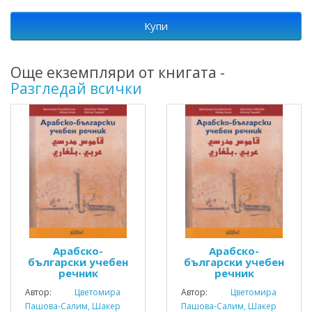
Купи
Още екземпляри от книгата -
Разгледай всички
Арабско-
Арабско-
български учебен
български учебен
речник
речник
Автор:
Цветомира
Автор:
Цветомира
Пашова-Салим, Шакер
Пашова-Салим, Шакер