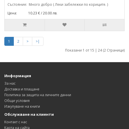
Състояние: Много добро ( Леки забележки по кориците. )
Цена: 10.23 € / 20.00 лв.
1
2
>
>|
Показани 1 от 15 | 24 (2 Страници)
Информация
За нас
Доставка и плащане
Политика за защита на личните данни
Общи условия
Изкупуване на книги
Обслужване на клиенти
Контакт с нас
Карта на сайта