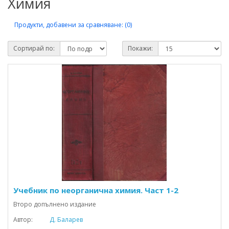
Химия
Продукти, добавени за сравняване: (0)
Сортирай по:
Покажи:
Учебник по неорганична химия. Част 1-2
Второ допълнено издание
Автор:
Д. Баларев