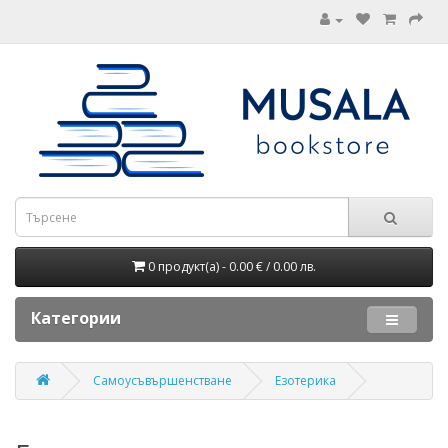
0 продукт(а) - 0.00 € / 0.00 лв.
Категории
Самоусъвършенстване
Езотерика