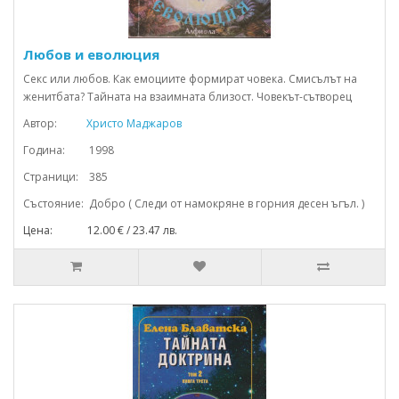
Любов и еволюция
Секс или любов. Как емоциите формират човека. Смисълът на
женитбата? Тайната на взаимната близост. Човекът-сътворец
Автор:
Христо Маджаров
Година: 1998
Страници: 385
Състояние: Добро ( Следи от намокряне в горния десен ъгъл. )
Цена: 12.00 € / 23.47 лв.