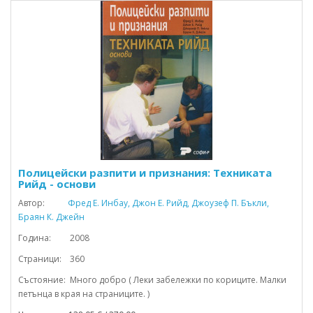
Полицейски разпити и признания: Техниката
Рийд - основи
Автор:
Фред Е. Инбау, Джон Е. Рийд, Джоузеф П. Бъкли,
Браян К. Джейн
Година: 2008
Страници: 360
Състояние: Много добро ( Леки забележки по кориците. Малки
петънца в края на страниците. )