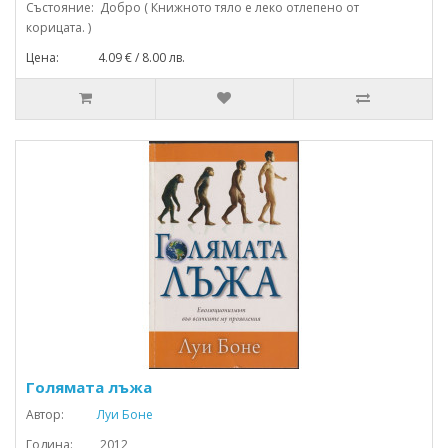
Състояние: Добро ( Книжното тяло е леко отлепено от
корицата. )
Цена: 4.09 € / 8.00 лв.
Голямата лъжа
Автор:
Луи Боне
Година: 2012