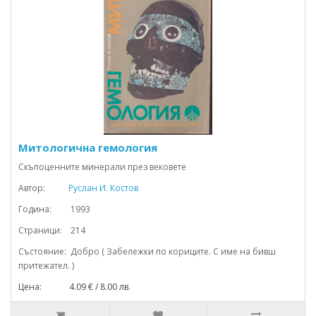
Митологична гемология
Скъпоценните минерали през вековете
Автор:
Руслан И. Костов
Година: 1993
Страници: 214
Състояние: Добро ( Забележки по кориците. С име на бивш
притежател. )
Цена: 4.09 € / 8.00 лв.