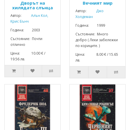
Дворът на
Вечният мир
хилядата слънца
Автор:
Джо
Автор:
Алън Кол,
Холдеман
Крис Бънч
Година: 1999
Година: 2003
Състояние: Много
Състояние: Почти
добро ( Леки забележки
отлично
по кориците. )
Цена: 10.00 € /
Цена: 8.00 € / 15.65
19.56 лв.
лв.