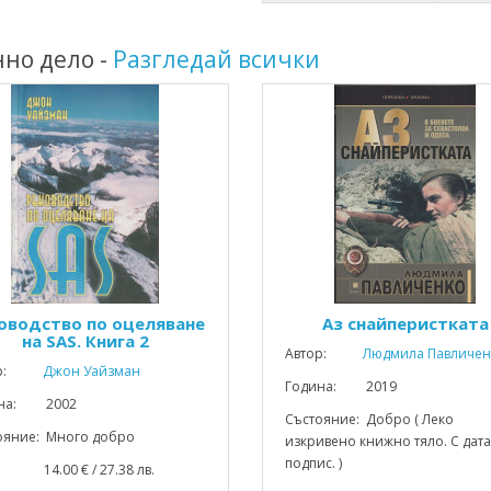
нно дело -
Разгледай всички
оводство по оцеляване
Аз снайперистката
на SAS. Книга 2
Автор:
Людмила Павличен
р:
Джон Уайзман
Година: 2019
ина: 2002
Състояние: Добро ( Леко
ояние: Много добро
изкривено книжно тяло. С дата
подпис. )
: 14.00 € / 27.38 лв.