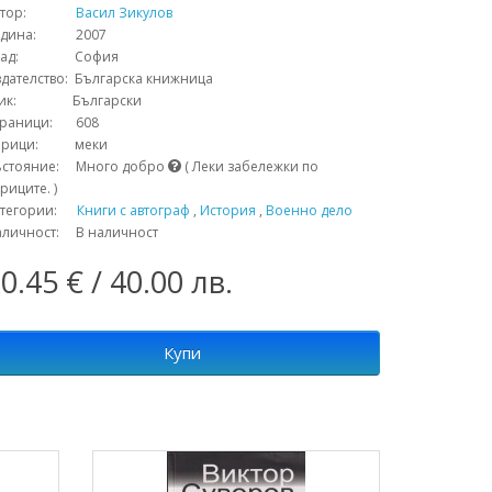
тор:
Васил Зикулов
одина: 2007
рад: София
дателство: Българска книжница
зик: Български
траници: 608
орици: меки
ъстояние: Много добро
( Леки забележки по
риците. )
атегории:
Книги с автограф
,
История
,
Военно дело
аличност: В наличност
0.45 € / 40.00 лв.
Купи