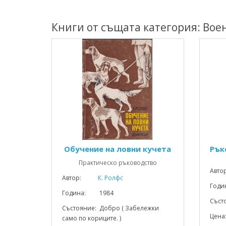
Книги от същата категория: Вое
Обучение на ловни кучета
Рък
Практическо ръководство
Авто
Автор:
К. Ролфс
Год
Година: 1984
Съст
Състояние: Добро ( Забележки
Цена
само по кориците. )