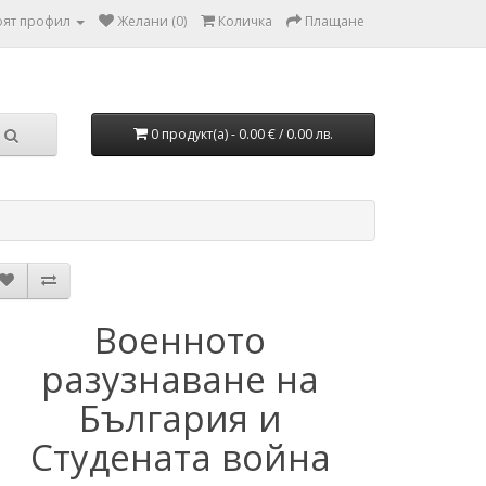
ят профил
Желани (0)
Количка
Плащане
0 продукт(а) - 0.00 € / 0.00 лв.
Военното
разузнаване на
България и
Студената война