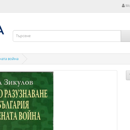
Мо
ната война