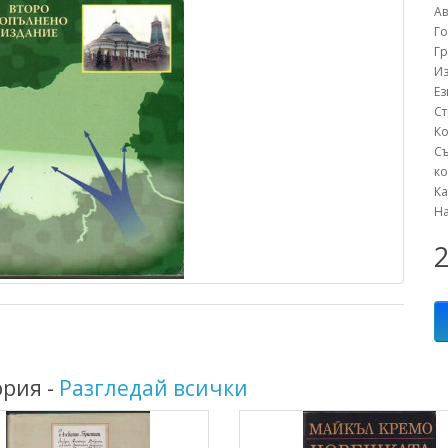
Ав
Г
Г
Из
Е
С
К
С
ко
К
Н
2
ория -
Разгледай всички