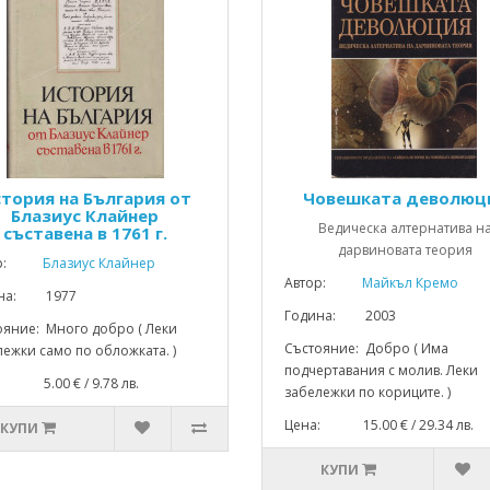
тория на България от
Човешката деволюц
Блазиус Клайнер
Ведическа алтернатива н
съставена в 1761 г.
дарвиновата теория
р:
Блазиус Клайнер
Автор:
Майкъл Кремо
ина: 1977
Година: 2003
ояние: Много добро ( Леки
Състояние: Добро ( Има
ежки само по обложката. )
подчертавания с молив. Леки
: 5.00 € / 9.78 лв.
забележки по кориците. )
Цена: 15.00 € / 29.34 лв.
КУПИ
КУПИ