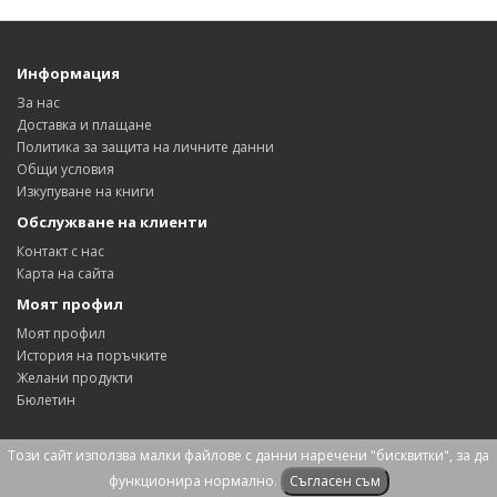
Информация
За нас
Доставка и плащане
Политика за защита на личните данни
Общи условия
Изкупуване на книги
Обслужване на клиенти
Контакт с нас
Карта на сайта
Моят профил
Моят профил
История на поръчките
Желани продукти
Бюлетин
Този сайт използва малки файлове с данни наречени "бисквитки", за да
Антикварна книжарница "Мусала" © 2026
функционира нормално.
Съгласен съм