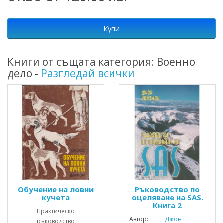
Купи
Книги от същата категория: Военно
дело -
Разгледай всички
Обучение на ловни
Ръководство по
кучета
оцеляване на SAS.
Книга 2
Практическо
Автор:
Джон
ръководство