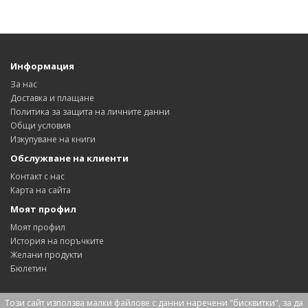
Информация
За нас
Доставка и плащане
Политика за защита на личните данни
Общи условия
Изкупуване на книги
Обслужване на клиенти
Контакт с нас
Карта на сайта
Моят профил
Моят профил
История на поръчките
Желани продукти
Бюлетин
Този сайт използва малки файлове с данни наречени "бисквитки", за да