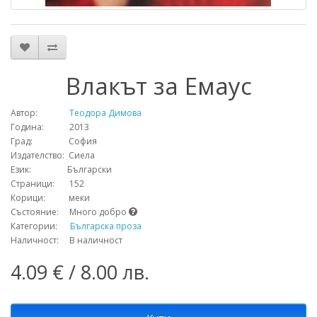
Влакът за Емаус
Автор:
Теодора Димова
Година: 2013
Град: София
Издателство: Сиела
Език: Български
Страници: 152
Корици: меки
Състояние: Много добро
Категории:
Българска проза
Наличност: В наличност
4.09 € / 8.00 лв.