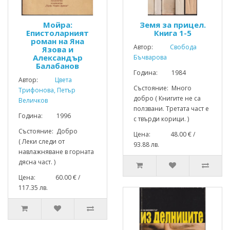
Мойра:
Земя за прицел.
Епистоларният
Книга 1-5
роман на Яна
Автор:
Свобода
Язова и
Александър
Бъчварова
Балабанов
Година: 1984
Автор:
Цвета
Състояние: Много
Трифонова, Петър
добро ( Книгите не са
Величков
ползвани. Третата част е
Година: 1996
с твърди корици. )
Състояние: Добро
Цена: 48.00 € /
( Леки следи от
93.88 лв.
навлажняване в горната
дясна част. )
Цена: 60.00 € /
117.35 лв.