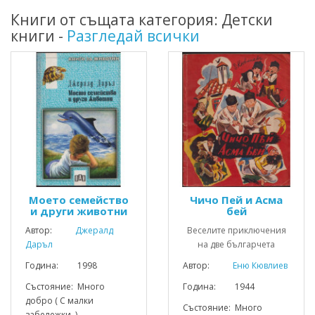
Книги от същата категория: Детски
книги -
Разгледай всички
Моето семейство
Чичо Пей и Асма
и други животни
бей
Автор:
Джералд
Веселите приключения
Даръл
на две българчета
Година: 1998
Автор:
Еню Кювлиев
Състояние: Много
Година: 1944
добро ( С малки
Състояние: Много
забележки. )