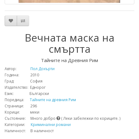
Вечната маска на
смъртта
Тайните на Древния Рим
Автор:
Пол Дохърти
Година: 2010
Град: София
Издателство: Еднорог
Език: Български
Поредица:
Тайните на древния Рим
Страници: 296
Корици: меки
Състояние: Много добро
( Леки забележки по кориците. )
Категории:
Криминални романи
Наличност: В наличност