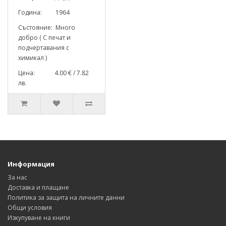
Година: 1964
Състояние: Много
добро ( С печат и
подчертавания с
химикал )
Цена: 4.00 € / 7.82
лв.
Информация
За нас
Доставка и плащане
Политика за защита на личните данни
Общи условия
Изкупуване на книги