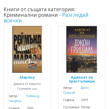
Книги от същата категория:
Криминални романи -
Разгледай
всички
Марлоу
Адвокат на
престъпници
Дамата от езерото.
Автор:
Джон
Големият сън
Гришам
Автор:
Реймънд
Година: 2015
Чандлър
Състояние: Почти
Година: 2003