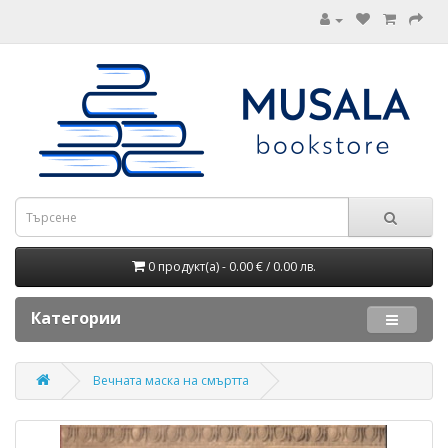
0 продукт(а) - 0.00 € / 0.00 лв.
Категории
Вечната маска на смъртта