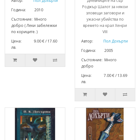
Автор:
Пол Дохърти
Дневниците на сър
Роджър Шалот за някои
Година: 2010
зловещи заговори и
Състояние: Много
ужасни убийства по
добро ( Леки забележки
времето на крал Хенри
по кориците. )
VIII
Цена: 9.00 € / 17.60
Автор:
Пол Дохърти
лв.
Година: 2005
Състояние: Много
добро
Цена: 7.00 € / 13.69
лв.