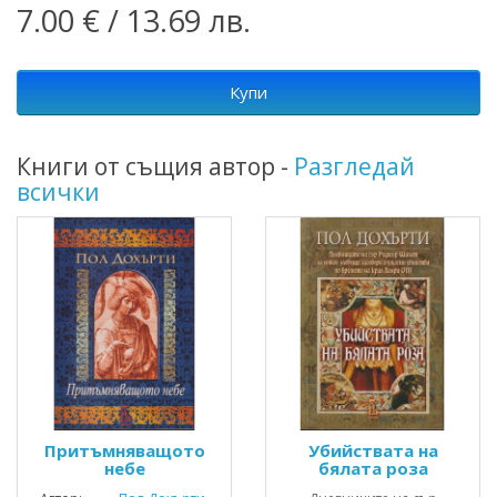
7.00 € / 13.69 лв.
Купи
Книги от същия автор -
Разгледай
всички
Притъмняващото
Убийствата на
небе
бялата роза