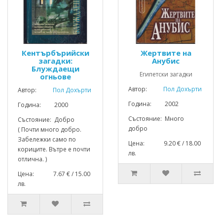
Кентърбърийски
Жертвите на
загадки:
Анубис
Блуждаещи
Египетски загадки
огньове
Автор:
Пол Дохърти
Автор:
Пол Дохърти
Година: 2002
Година: 2000
Състояние: Много
Състояние: Добро
добро
( Почти много добро.
Забележки само по
Цена: 9.20 € / 18.00
кориците. Вътре е почти
лв.
отлична. )
Цена: 7.67 € / 15.00
лв.