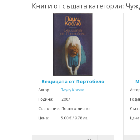
Книги от същата категория: Чуж
Вещицата от Портобело
М
Автор:
Паулу Коелю
Авто
Година: 2007
Год
Състояние: Почти отлично
Съст
Цена: 5.00 € / 9.78 лв.
Цена