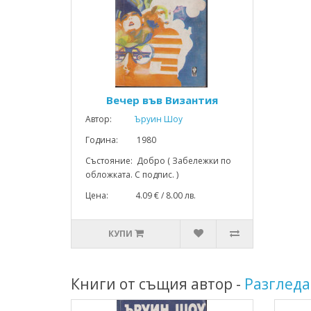
Вечер във Византия
Автор:
Ъруин Шоу
Година: 1980
Състояние: Добро ( Забележки по
обложката. С подпис. )
Цена: 4.09 € / 8.00 лв.
КУПИ
Книги от същия автор -
Разгледа