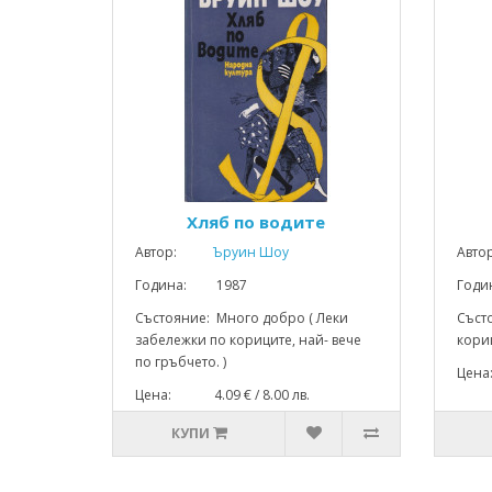
Хляб по водите
Автор:
Ъруин Шоу
Авто
Година: 1987
Год
Състояние: Много добро ( Леки
Съст
забележки по кориците, най- вече
кориц
по гръбчето. )
Цена
Цена: 4.09 € / 8.00 лв.
КУПИ