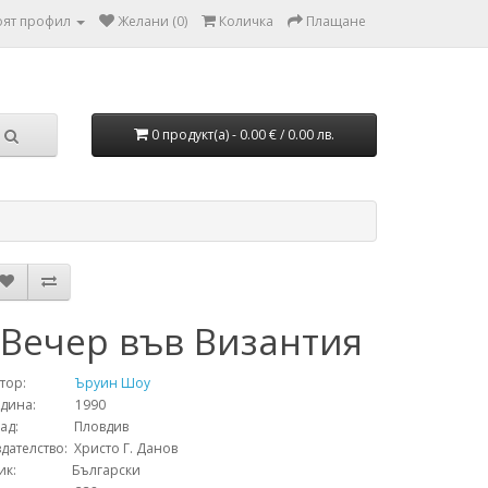
ят профил
Желани (0)
Количка
Плащане
0 продукт(а) - 0.00 € / 0.00 лв.
Вечер във Византия
тор:
Ъруин Шоу
одина: 1990
рад: Пловдив
дателство: Христо Г. Данов
зик: Български