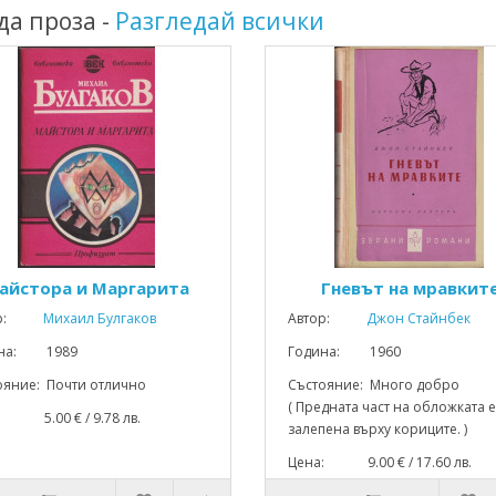
да проза -
Разгледай всички
айстора и Маргарита
Гневът на мравкит
р:
Михаил Булгаков
Автор:
Джон Стайнбек
ина: 1989
Година: 1960
ояние: Почти отлично
Състояние: Много добро
( Предната част на обложката е
: 5.00 € / 9.78 лв.
залепена върху кориците. )
Цена: 9.00 € / 17.60 лв.