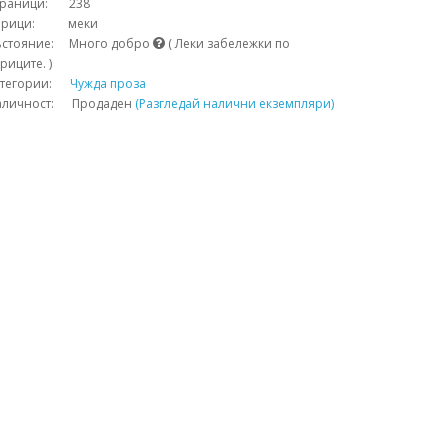
траници: 238
орици: меки
ъстояние: Много добро
( Леки забележки по
риците. )
атегории:
Чужда проза
аличност: Продаден
(Разгледай налични екземпляри)