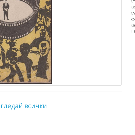
С
К
С
ко
К
Н
згледай всички