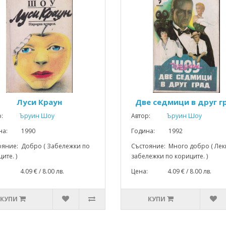
Луси Краун
Две седмици в друг г
р:
Ъруин Шоу
Автор:
Ъруин Шоу
ина: 1990
Година: 1992
ояние: Добро ( Забележки по
Състояние: Много добро ( Лек
ите. )
забележки по кориците. )
: 4.09 € / 8.00 лв.
Цена: 4.09 € / 8.00 лв.
КУПИ
КУПИ