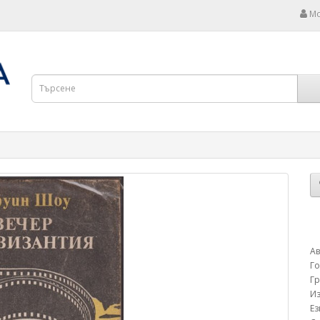
Мо
Ав
Г
Г
Из
Е