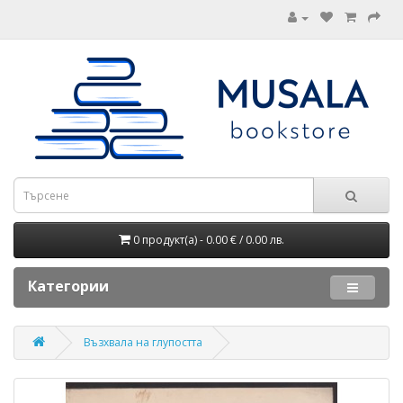
0 продукт(а) - 0.00 € / 0.00 лв.
Категории
Възхвала на глупостта