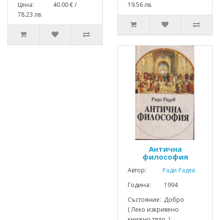
Цена: 40.00 € /
19.56 лв.
78.23 лв.
Антична
философия
Автор:
Ради Радев
Година: 1994
Състояние: Добро
( Леко изкривено
книжно тяло. )