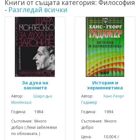
Книги от същата категория: Философия
-
Разгледай всички
За духа на
История и
законите
херменевтика
Автор:
Шарл дьо
Автор:
Ханс-Георг
Монтескьо
Гадамер
Година: 1984
Година: 1994
Състояние: Много
Състояние: Много
добро ( Леки забележки
добро
по обложката. )
Цена: 10.00 € /