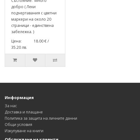
Състояние: Много
добро ( Леки
подчертавания с цветни
маркери на около 20
страници - единствена
забележка. )
Цена: 18.00 € /
35.20 лв.
Информация
За нас
Доставка и плащане
Политика за защита на личните данни
Общи условия
Изкупуване на книги
Обслужване на клиенти