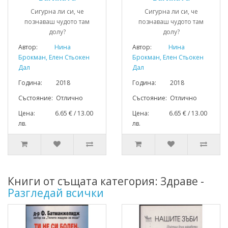
Сигурна ли си, че
Сигурна ли си, че
познаваш чудото там
познаваш чудото там
долу?
долу?
Автор:
Нина
Автор:
Нина
Брокман, Елен Стьокен
Брокман, Елен Стьокен
Дал
Дал
Година: 2018
Година: 2018
Състояние: Отлично
Състояние: Отлично
Цена: 6.65 € / 13.00
Цена: 6.65 € / 13.00
лв.
лв.
Книги от същата категория: Здраве -
Разгледай всички