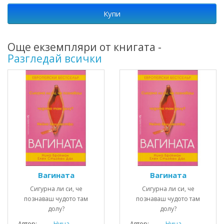
Купи
Още екземпляри от книгата -
Разгледай всички
Вагината
Вагината
Сигурна ли си, че
Сигурна ли си, че
познаваш чудото там
познаваш чудото там
долу?
долу?
Автор:
Нина
Автор:
Нина