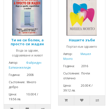
Ти не си болен, а
Нашите зъби
просто си жаден
Портал към здравето
Вода за здраве,
Автор:
Мишел
оздравяване и живот
Монто
Автор:
Файридун
Година: 2016
Батманжелидж
Състояние: Почти
Година: 2008
отлично
Състояние: Много
Цена: 20.00 € /
добро
39.12 лв.
Цена: 10.00 € /
19.56 лв.