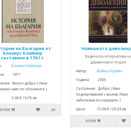
тория на България от
Човешката деволюц
Блазиус Клайнер
Ведическа алтернатива н
съставена в 1761 г.
дарвиновата теория
р:
Блазиус Клайнер
Автор:
Майкъл Кремо
ина: 1977
Година: 2003
ояние: Много добро ( Леки
Състояние: Добро ( Има
ежки само по обложката. )
подчертавания с молив. Леки
: 5.00 € / 9.78 лв.
забележки по кориците. )
Цена: 15.00 € / 29.34 лв.
КУПИ
КУПИ