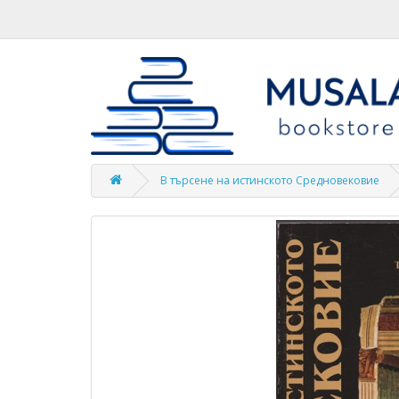
В търсене на истинското Средновековие