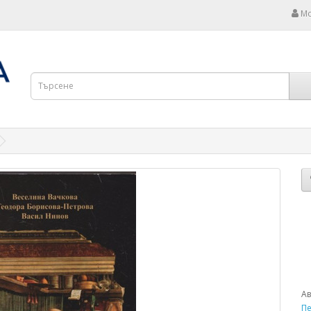
Мо
Ав
Пе