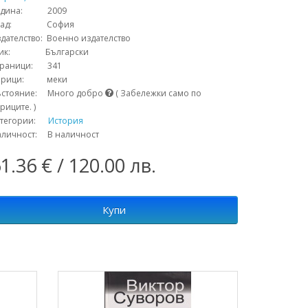
одина: 2009
рад: София
дателство: Военно издателство
зик: Български
траници: 341
орици: меки
ъстояние: Много добро
( Забележки само по
риците. )
атегории:
История
аличност: В наличност
1.36 € / 120.00 лв.
Купи