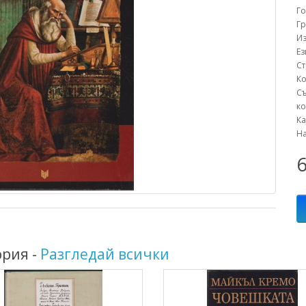
Г
Г
Из
Е
С
К
С
ко
К
Н
6
ория -
Разгледай всички