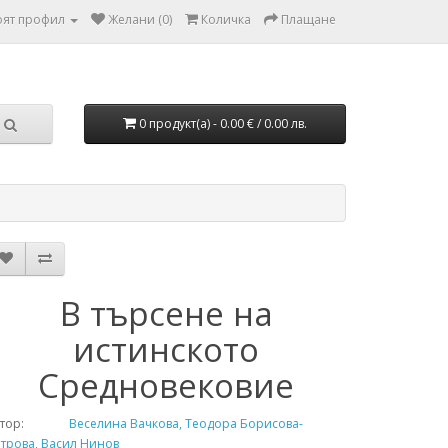
ят профил
Желани (0)
Количка
Плащане
0 продукт(а) - 0.00 € / 0.00 лв.
В търсене на
истинското
Средновековие
тор:
Веселина Вачкова, Теодора Борисова-
трова, Васил Нинов