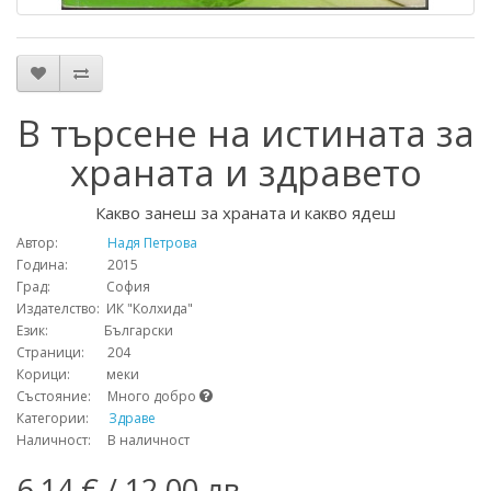
В търсене на истината за
храната и здравето
Какво занеш за храната и какво ядеш
Автор:
Надя Петрова
Година: 2015
Град: София
Издателство: ИК "Колхида"
Език: Български
Страници: 204
Корици: меки
Състояние: Много добро
Категории:
Здраве
Наличност: В наличност
6.14 € / 12.00 лв.