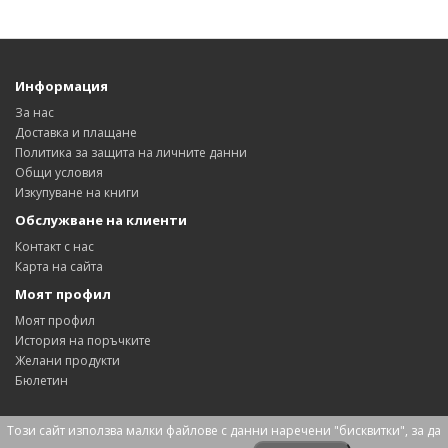
Информация
За нас
Доставка и плащане
Политика за защита на личните данни
Общи условия
Изкупуване на книги
Обслужване на клиенти
Контакт с нас
Карта на сайта
Моят профил
Моят профил
История на поръчките
Желани продукти
Бюлетин
Този сайт използва малки файлове с данни наречени "бисквитки", за да