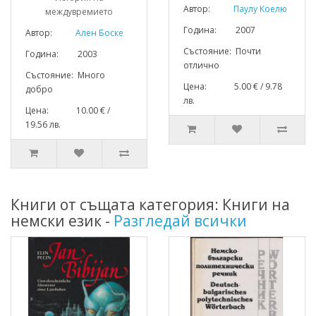
Автор:
Паулу Коелю
междувремието
Година: 2007
Автор:
Ален Боске
Състояние: Почти
Година: 2003
отлично
Състояние: Много
Цена: 5.00 € / 9.78
добро
лв.
Цена: 10.00 € /
19.56 лв.
Книги от същата категория: Книги на
немски език -
Разгледай всички