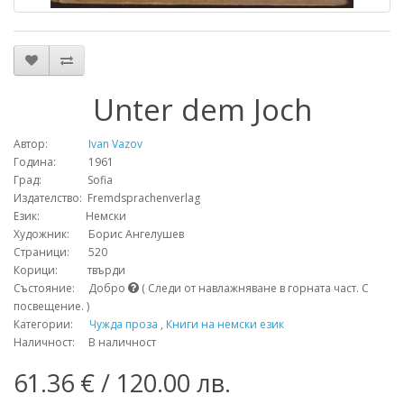
Unter dem Joch
Автор:
Ivan Vazov
Година: 1961
Град: Sofia
Издателство: Fremdsprachenverlag
Език: Немски
Художник: Борис Ангелушев
Страници: 520
Корици: твърди
Състояние: Добро
( Следи от навлажняване в горната част. С
посвещение. )
Категории:
Чужда проза
,
Книги на немски език
Наличност: В наличност
61.36 € / 120.00 лв.