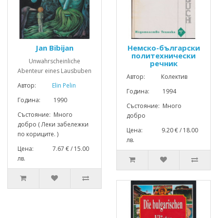
Jan Bibijan
Немско-български
политехнически
Unwahrscheinliche
речник
Abenteur eines Lausbuben
Автор: Колектив
Автор:
Elin Pelin
Година: 1994
Година: 1990
Състояние: Много
Състояние: Много
добро
добро ( Леки забележки
Цена: 9.20 € / 18.00
по кориците. )
лв.
Цена: 7.67 € / 15.00
лв.