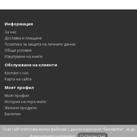
Информация
За нас
Доставка и плащане
Политика за защита на личните данни
Общи условия
Изкупуване на книги
Обслужване на клиенти
Контакт с нас
Карта на сайта
Моят профил
Моят профил
История на поръчките
Желани продукти
Бюлетин
Този сайт използва малки файлове с данни наречени "бисквитки", за да
Антикварна книжарница "Мусала" © 2026
функционира нормално.
Съгласен съм