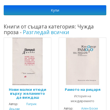
Купи
Книги от същата категория: Чужда
проза -
Разгледай всички
Нови малки етюди
Рамото на рицаря
върху желанието
История на
да виждаш
междувремието
Автор:
Патрик
Автор:
Ален Боске
Дрьове