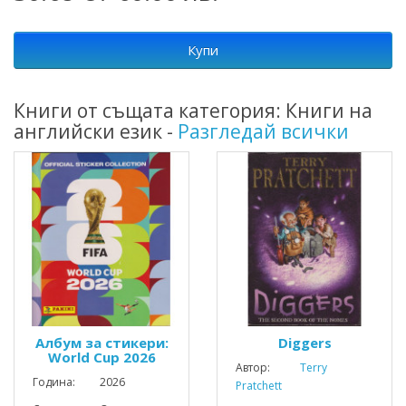
Купи
Книги от същата категория: Книги на
английски език -
Разгледай всички
Албум за стикери:
Diggers
World Cup 2026
Автор:
Terry
Година: 2026
Pratchett