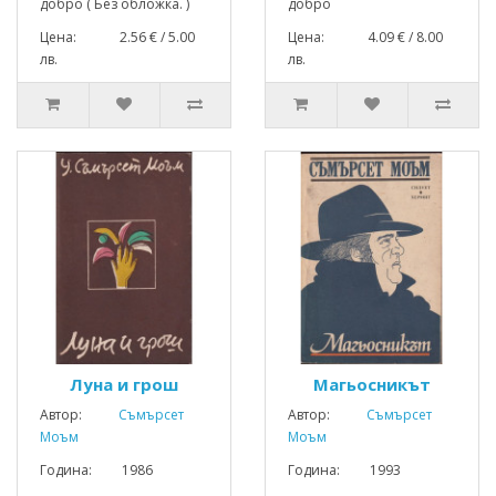
добро ( Без обложка. )
добро
Цена: 2.56 € / 5.00
Цена: 4.09 € / 8.00
лв.
лв.
Луна и грош
Магьосникът
Автор:
Съмърсет
Автор:
Съмърсет
Моъм
Моъм
Година: 1986
Година: 1993