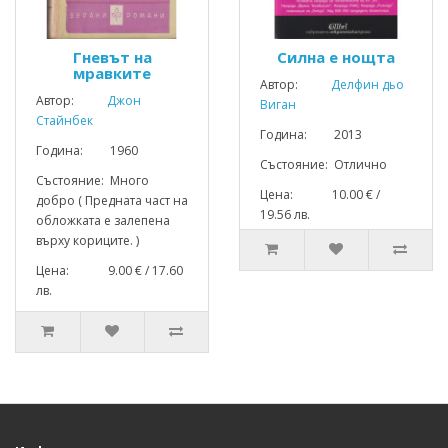
Гневът на
Силна е нощта
мравките
Автор:
Делфин дьо
Автор:
Джон
Виган
Стайнбек
Година: 2013
Година: 1960
Състояние: Отлично
Състояние: Много
Цена: 10.00 € /
добро ( Предната част на
19.56 лв.
обложката е залепена
върху кориците. )
Цена: 9.00 € / 17.60
лв.