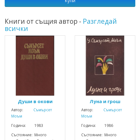
Купи
Книги от същия автор -
Разгледай
всички
Души в окови
Луна и грош
Автор:
Съмърсет
Автор:
Съмърсет
Моъм
Моъм
Година: 1983
Година: 1986
Състояние: Много
Състояние: Много