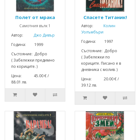
Полет от мрака
Спасете Титаник!
Самотния вълк 1
Автор:
Колин
Уолъмбъри
Автор:
Джо Дивър
Година: 1997
Година: 1999
Състояние: Добро
Състояние: Добро
( Забележки по
( Забележки предимно
кориците. Писано е в
по кориците. )
дневника с молив. )
Цена: 45.00 € /
Цена: 20.00 € /
88.01 лв.
39.12 лв.