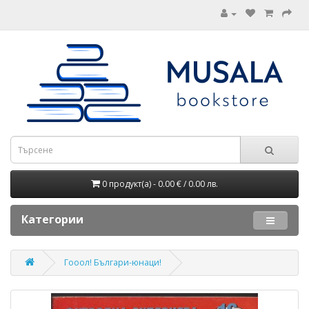
0 продукт(а) - 0.00 € / 0.00 лв.
Категории
Гооол! Българи-юнаци!