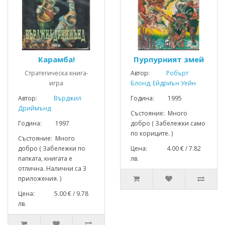
Карамба!
Пурпурният змей
Стратегическа книга-
Автор:
Робърт
игра
Блонд, Ейдриън Уейн
Автор:
Върджил
Година: 1995
Дриймънд
Състояние: Много
Година: 1997
добро ( Забележки само
по кориците. )
Състояние: Много
добро ( Забележки по
Цена: 4.00 € / 7.82
папката, книгата е
лв.
отлична. Налични са 3
приложения. )
Цена: 5.00 € / 9.78
лв.