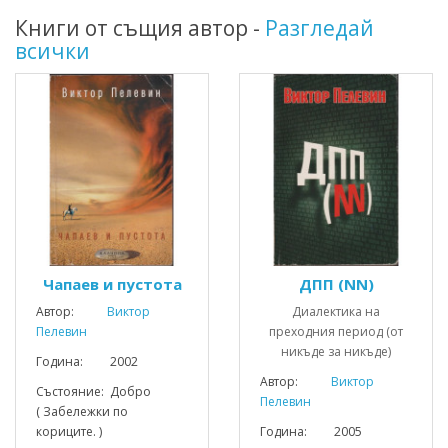
Книги от същия автор -
Разгледай
всички
Чапаев и пустота
ДПП (NN)
Автор:
Виктор
Диалектика на
Пелевин
преходния период (от
никъде за никъде)
Година: 2002
Автор:
Виктор
Състояние: Добро
Пелевин
( Забележки по
кориците. )
Година: 2005