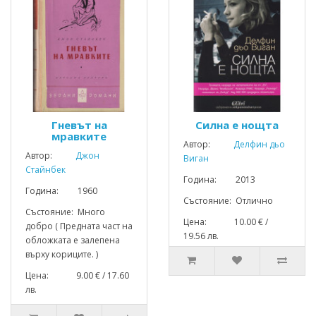
Гневът на
Силна е нощта
мравките
Автор:
Делфин дьо
Автор:
Джон
Виган
Стайнбек
Година: 2013
Година: 1960
Състояние: Отлично
Състояние: Много
Цена: 10.00 € /
добро ( Предната част на
19.56 лв.
обложката е залепена
върху кориците. )
Цена: 9.00 € / 17.60
лв.