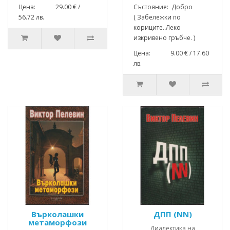
Цена: 29.00 € /
Състояние: Добро
56.72 лв.
( Забележки по
кориците. Леко
изкривено гръбче. )
Цена: 9.00 € / 17.60
лв.
Върколашки
ДПП (NN)
метаморфози
Диалектика на