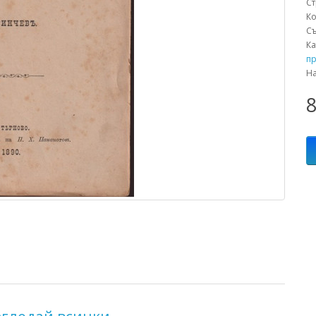
С
К
С
К
пр
Н
8