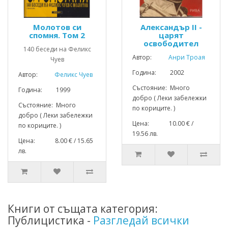
Молотов си
Александър II -
спомня. Том 2
царят
освободител
140 беседи на Феликс
Автор:
Анри Троая
Чуев
Година: 2002
Автор:
Феликс Чуев
Състояние: Много
Година: 1999
добро ( Леки забележки
Състояние: Много
по кориците. )
добро ( Леки забележки
Цена: 10.00 € /
по кориците. )
19.56 лв.
Цена: 8.00 € / 15.65
лв.
Книги от същата категория:
Публицистика -
Разгледай всички