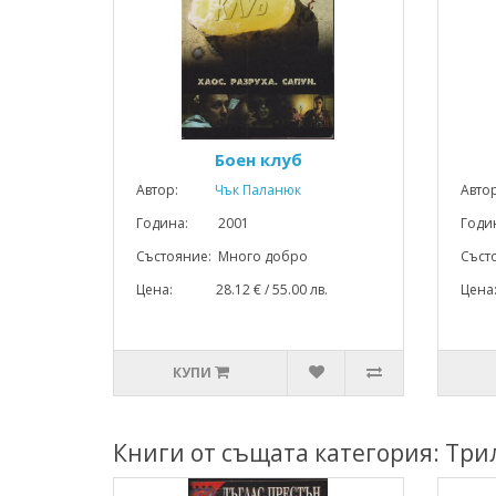
Боен клуб
Автор:
Чък Паланюк
Авто
Година: 2001
Год
Състояние: Много добро
Съст
Цена: 28.12 € / 55.00 лв.
Цена
КУПИ
Книги от същата категория: Три