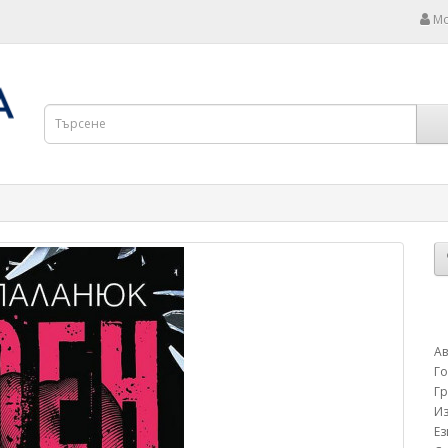
Мо
Ав
Г
Г
Из
Е