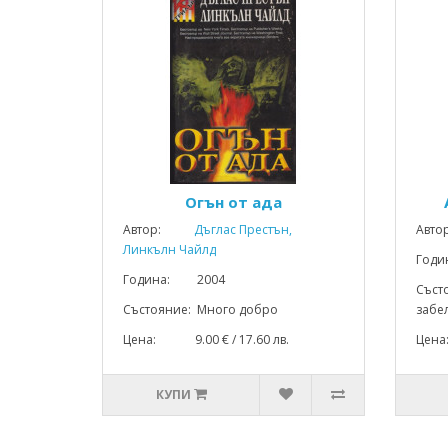
Огън от ада
Автор:
Дъглас Престън,
Авто
Линкълн Чайлд
Год
Година: 2004
Съст
Състояние: Много добро
забел
Цена: 9.00 € / 17.60 лв.
Цена
КУПИ