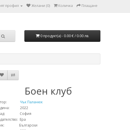
ят профил
Желани (0)
Количка
Плащане
0 продукт(а) - 0.00 € / 0.00 лв.
Боен клуб
тор:
Чък Паланюк
одина: 2022
рад: София
дателство: Ера
зик: Български