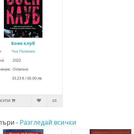
Боен клуб
р:
Чък Паланюк
ина: 2022
ояние: Отлично
: 33.23 € / 65.00 лв.
КУПИ
лъри -
Разгледай всички