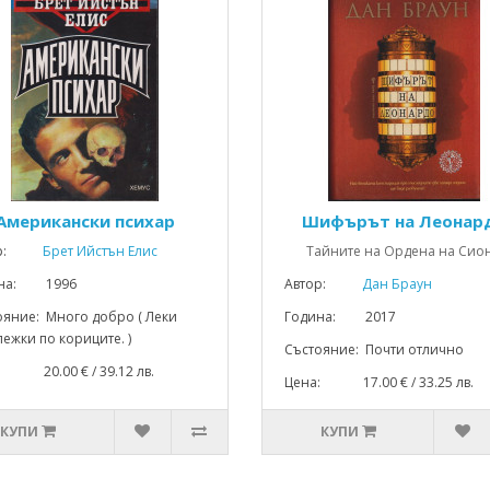
Американски психар
Шифърът на Леонар
р:
Брет Ийстън Елис
Тайните на Ордена на Сион.
ина: 1996
Автор:
Дан Браун
ояние: Много добро ( Леки
Година: 2017
ежки по кориците. )
Състояние: Почти отлично
: 20.00 € / 39.12 лв.
Цена: 17.00 € / 33.25 лв.
КУПИ
КУПИ