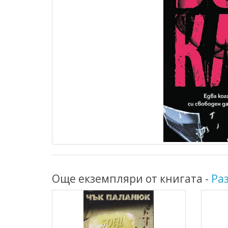
Още екземпляри от книгата -
Ра