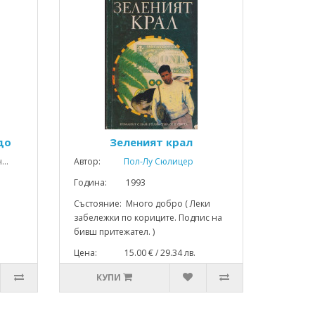
до
Зеленият крал
..
Автор:
Пол-Лу Сюлицер
Година: 1993
Състояние: Много добро ( Леки
забележки по кориците. Подпис на
бивш притежател. )
Цена: 15.00 € / 29.34 лв.
КУПИ