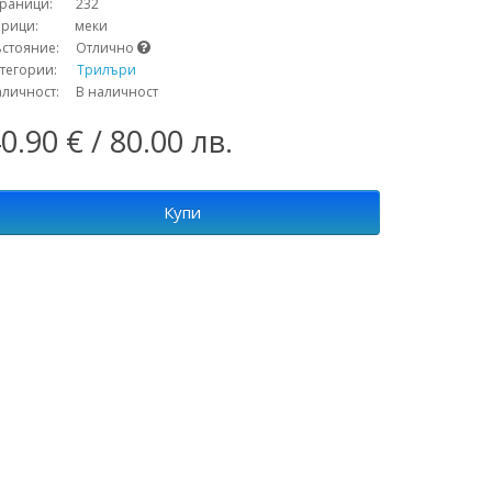
траници: 232
орици: меки
ъстояние: Отлично
атегории:
Трилъри
аличност: В наличност
0.90 € / 80.00 лв.
Купи