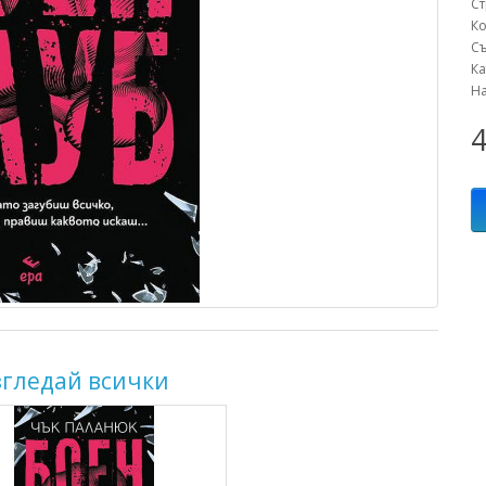
С
К
С
К
Н
4
згледай всички