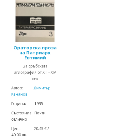
Ораторска проза
на Патриарх
Евтимий
За сръбската
агиография от XIII - XIV
век
Автор:
Димитър
Кенанов
Година: 1995
Състояние: Почти
отлично
Цена: 20.45 € /
40.00 лв.