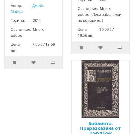
Автор:
Джойс
Състояние: Много
Майер
добро ( Леки забележки
Година: 2011
по кориците. )
Състояние: Много
Цена: 10.00 € /
добро
19.56 лв.
Цена: 7.00 € / 13.69
лв.
Библията.
Преразказана от
Пърл Бък