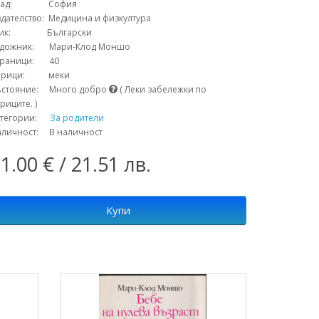
рад: София
дателство: Медицина и физкултура
зик: Български
удожник: Мари-Клод Моншо
траници: 40
орици: меки
ъстояние: Много добро
( Леки забележки по
риците. )
атегории:
За родители
аличност: В наличност
1.00 € / 21.51 лв.
Купи