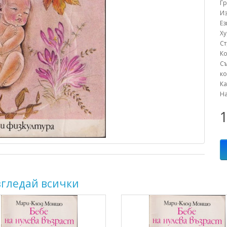
Г
Из
Е
Х
С
К
С
ко
К
Н
1
згледай всички