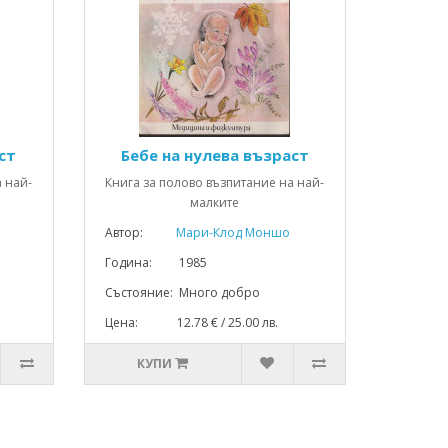
ст
Бебе на нулева възраст
 най-
Книга за полово възпитание на най-
малките
Автор:
Мари-Клод Моншо
Година: 1985
Състояние: Много добро
Цена: 12.78 € / 25.00 лв.
КУПИ