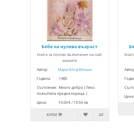
Бебе на нулева възраст
Б
Книга за полово възпитание на най-
Книг
малките
Автор:
Мари-Клод Моншо
Авто
Година: 1985
Год
Състояние: Много добро ( Леко
Съст
пожълтяла предна корица. )
Цена
Цена: 10.00 € / 19.56 лв.
КУПИ