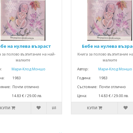
ебе на нулева възраст
Бебе на нулева възра
а за полово възпитание на най-
Книга за полово възпитание на
малките
малките
р:
Мари-Клод Моншо
Автор:
Мари-Клод Моншо
ина: 1983
Година: 1983
ояние: Почти отлично
Състояние: Почти отлично
: 14.83 € / 29.00 лв.
Цена: 14.83 € / 29.00 лв.
КУПИ
КУПИ