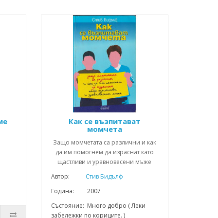
ме
Как се възпитават
т
момчета
я
Защо момчетата са различни и как
да им помогнем да израснат като
щастливи и уравновесени мъже
Автор:
Стив Бидълф
Година: 2007
Състояние: Много добро ( Леки
забележки по кориците. )