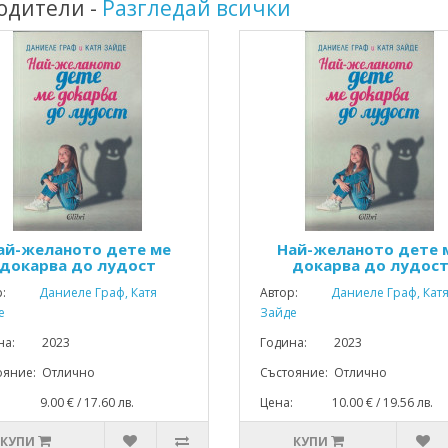
родители -
Разгледай всички
ай-желаното дете ме
Най-желаното дете 
докарва до лудост
докарва до лудос
р:
Даниеле Граф, Катя
Автор:
Даниеле Граф, Кат
е
Зайде
ина: 2023
Година: 2023
ояние: Отлично
Състояние: Отлично
: 9.00 € / 17.60 лв.
Цена: 10.00 € / 19.56 лв.
КУПИ
КУПИ