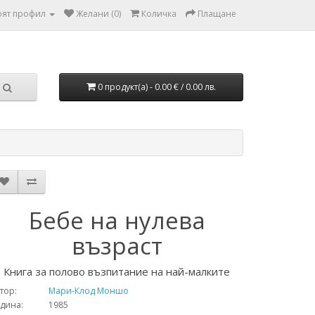
ят профил
Желани (0)
Количка
Плащане
0 продукт(а) - 0.00 € / 0.00 лв.
Бебе на нулева
възраст
Книга за полово възпитание на най-малките
тор:
Мари-Клод Моншо
одина: 1985