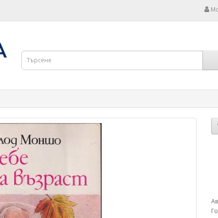
Мо
Ав
Г