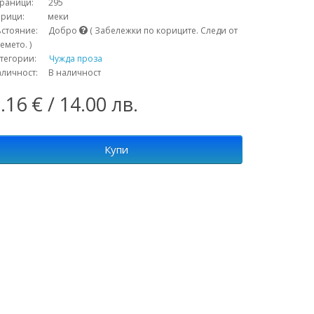
траници: 295
орици: меки
ъстояние: Добро
( Забележки по кориците. Следи от
емето. )
атегории:
Чужда проза
аличност: В наличност
.16 € / 14.00 лв.
Купи