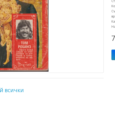
С
К
С
вр
К
Н
7
й всички