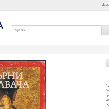
Мо
Ав
Г
Г
Из
Е