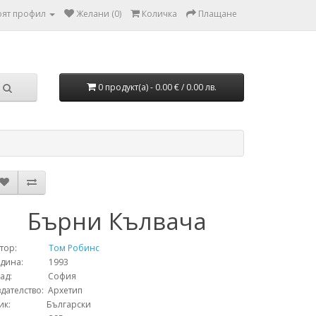
ят профил
Желани (0)
Количка
Плащане
0 продукт(а) - 0.00 € / 0.00 лв.
Бърни Кълвача
тор:
Том Робинс
одина: 1993
рад: София
дателство: Архетип
зик: Български