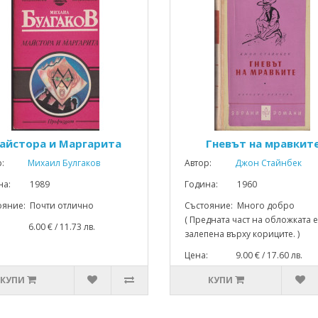
айстора и Маргарита
Гневът на мравкит
р:
Михаил Булгаков
Автор:
Джон Стайнбек
ина: 1989
Година: 1960
ояние: Почти отлично
Състояние: Много добро
( Предната част на обложката е
: 6.00 € / 11.73 лв.
залепена върху кориците. )
Цена: 9.00 € / 17.60 лв.
КУПИ
КУПИ