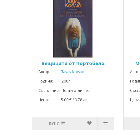
Вещицата от Портобело
М
Автор:
Паулу Коелю
Авто
Година: 2007
Год
Състояние: Почти отлично
Съст
Цена: 5.00 € / 9.78 лв.
Цена
КУПИ