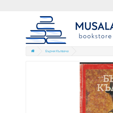
Бърни Кълвача