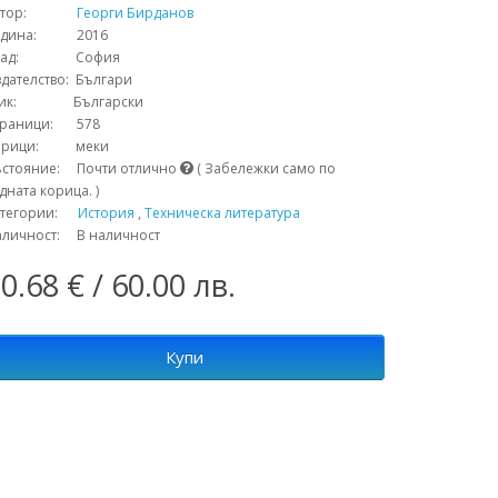
тор:
Георги Бирданов
одина: 2016
рад: София
дателство: Българи
зик: Български
траници: 578
орици: меки
ъстояние: Почти отлично
( Забележки само по
дната корица. )
атегории:
История
,
Техническа литература
аличност: В наличност
0.68 € / 60.00 лв.
Купи