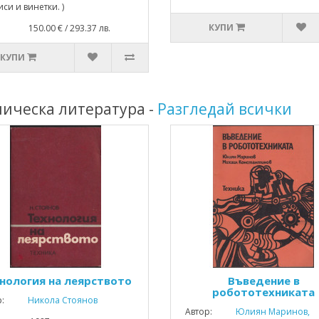
си и винетки. )
КУПИ
: 150.00 € / 293.37 лв.
КУПИ
ническа литература -
Разгледай всички
нология на леярството
Въведение в
робототехниката
р:
Никола Стоянов
Автор:
Юлиян Маринов,