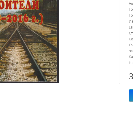
Ав
Г
Г
Из
Е
С
К
С
за
К
Н
3