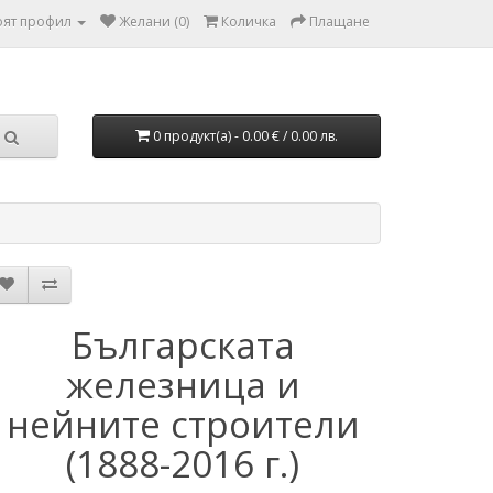
ят профил
Желани (0)
Количка
Плащане
0 продукт(а) - 0.00 € / 0.00 лв.
Българската
железница и
нейните строители
(1888-2016 г.)