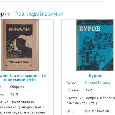
ория -
Разгледай всички
али: 3-и октомври - 14-
Буров
и ноември 1916
Автор:
Михаил Топалов
ор: Сборник
Година: 1991
ина: 1918
Състояние: Добро ( Забележк
ояние: Почти отлично
само по кориците. )
пълнително преподвързана с
Цена: 8.00 € / 15.65 лв.
 кожена подвързия със златни