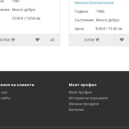
ина: 1987
Михаил Константинов
ояние: Много добро
Година: 1980
: 10.00 € / 19.56 лв.
Състояние: Много добро
Цена: 8.00 € / 15.65 лв.
КУПИ
КУПИ
ване на клиенти
Моят профил
с нас
Моят профил
 сайта
История на поръчките
Желани продукти
Бюлетин