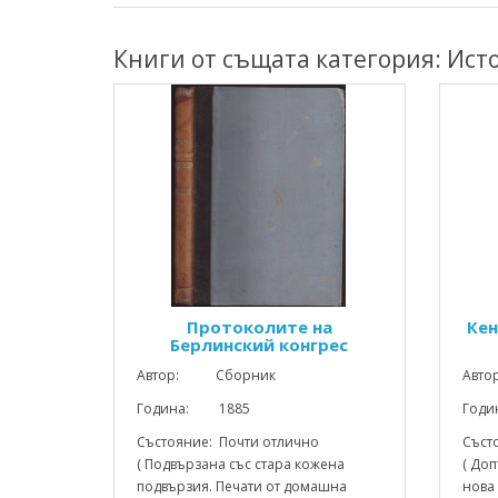
Книги от същата категория: Ист
Протоколите на
Кен
Берлинский конгрес
Автор: Сборник
Авт
Година: 1885
Год
Състояние: Почти отлично
Съст
( Подвързана със стара кожена
( До
подвързия. Печати от домашна
нова