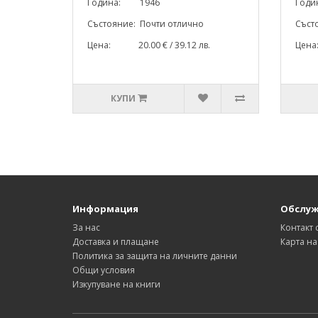
Година: 1946
Год
Състояние: Почти отлично
Съст
Цена: 20.00 € / 39.12 лв.
Цена
КУПИ
Информация
Обслуж
За нас
Контакт 
Доставка и плащане
Карта на
Политика за защита на личните данни
Общи условия
Изкупуване на книги