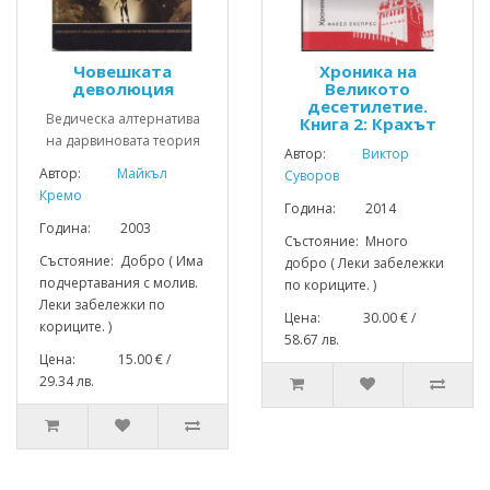
Човешката
Хроника на
деволюция
Великото
десетилетие.
Ведическа алтернатива
Книга 2: Крахът
на дарвиновата теория
Автор:
Виктор
Автор:
Майкъл
Суворов
Кремо
Година: 2014
Година: 2003
Състояние: Много
Състояние: Добро ( Има
добро ( Леки забележки
подчертавания с молив.
по кориците. )
Леки забележки по
Цена: 30.00 € /
кориците. )
58.67 лв.
Цена: 15.00 € /
29.34 лв.