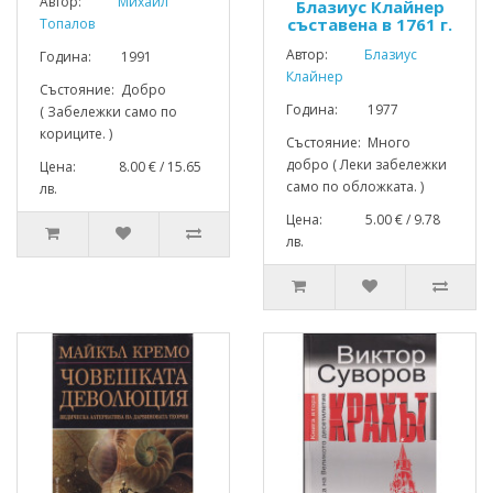
Автор:
Михаил
Блазиус Клайнер
съставена в 1761 г.
Топалов
Автор:
Блазиус
Година: 1991
Клайнер
Състояние: Добро
Година: 1977
( Забележки само по
кориците. )
Състояние: Много
добро ( Леки забележки
Цена: 8.00 € / 15.65
само по обложката. )
лв.
Цена: 5.00 € / 9.78
лв.