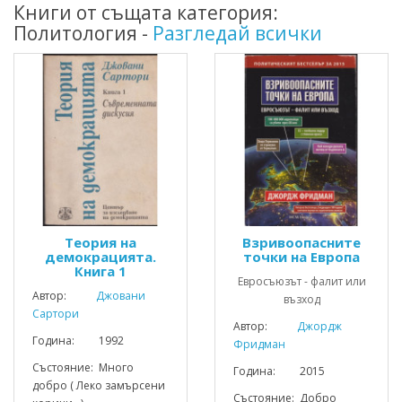
Книги от същата категория:
Политология -
Разгледай всички
Теория на
Взривоопасните
демокрацията.
точки на Европа
Книга 1
Евросъюзът - фалит или
Автор:
Джовани
възход
Сартори
Автор:
Джордж
Година: 1992
Фридман
Състояние: Много
Година: 2015
добро ( Леко замърсени
Състояние: Добро