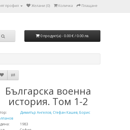
ят профил
Желани (0)
Количка
Плащане
0 продукт(а) - 0.00 € / 0.00 лв.
Българска военна
история. Том 1-2
тор:
Димитър Ангелов, Стефан Кашев, Борис
олпанов
одина: 1983
рад: София