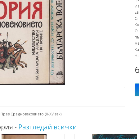
Из
Е
С
К
С
пъ
ме
К
Н
6
: През Средновековието (X-XV век).
ория -
Разгледай всички