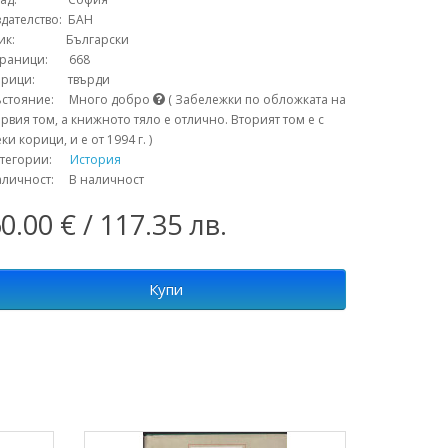
дателство: БАН
зик: Български
траници: 668
орици: твърди
ъстояние: Много добро
( Забележки по обложката на
рвия том, а книжното тяло е отлично. Вторият том е с
ки корици, и е от 1994 г. )
атегории:
История
аличност: В наличност
0.00 € / 117.35 лв.
Купи