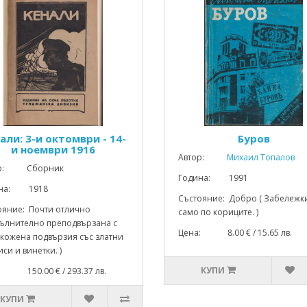
али: 3-и октомври - 14-
Буров
и ноември 1916
Автор:
Михаил Топалов
ор: Сборник
Година: 1991
ина: 1918
Състояние: Добро ( Забележк
ояние: Почти отлично
само по кориците. )
пълнително преподвързана с
Цена: 8.00 € / 15.65 лв.
 кожена подвързия със златни
си и винетки. )
КУПИ
: 150.00 € / 293.37 лв.
КУПИ