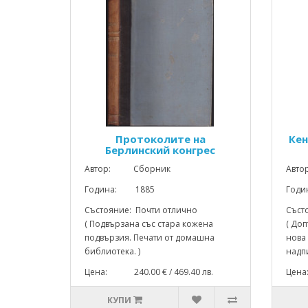
Протоколите на
Кен
Берлинский конгрес
Автор: Сборник
Авт
Година: 1885
Год
Състояние: Почти отлично
Съст
( Подвързана със стара кожена
( До
подвързия. Печати от домашна
нова
библиотека. )
надпи
Цена: 240.00 € / 469.40 лв.
Цена
КУПИ