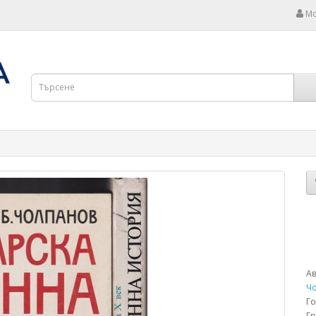
Мо
Ав
Ч
Г
Г