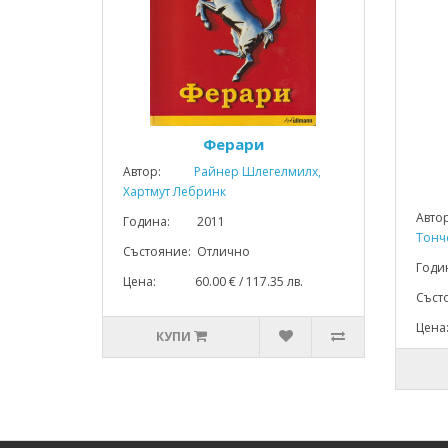
Ферари
Автор:
Райнер Шлегелмилх,
Хартмут Лебринк
Авто
Година: 2011
Тонч
Състояние: Отлично
Год
Цена: 60.00 € / 117.35 лв.
Съст
Цена
КУПИ