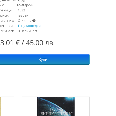
зик: Български
траници: 1332
орици: твърди
ъстояние: Отлично
атегории:
Енциклопедии
аличност: В наличност
3.01 € / 45.00 лв.
Купи