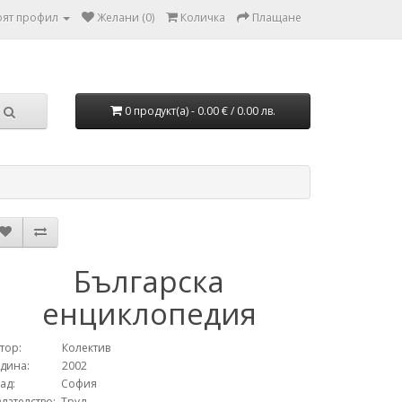
ят профил
Желани (0)
Количка
Плащане
0 продукт(а) - 0.00 € / 0.00 лв.
Българска
енциклопедия
втор: Колектив
одина: 2002
рад: София
дателство: Труд