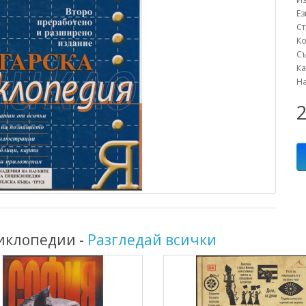
Е
С
К
С
К
Н
2
циклопедии -
Разгледай всички