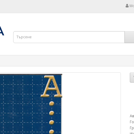
Мо
А
Г
Г
Из