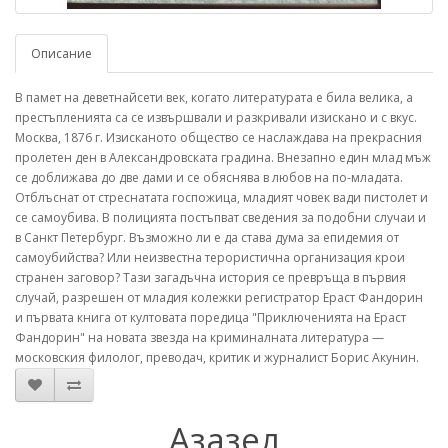
Описание
В памет на деветнайсети век, когато литературата е била велика, а
престъпленията са се извършвали и разкривали изискано и с вкус.
Москва, 1876 г. Изисканото общество се наслаждава на прекрасния
пролетен ден в Александровската градина. Внезапно един млад мъж
се доближава до две дами и се обяснява в любов на по-младата.
Отблъснат от стреснатата госпожица, младият човек вади пистолет и
се самоубива. В полицията постъпват сведения за подобни случаи и
в Санкт Петербург. Възможно ли е да става дума за епидемия от
самоубийства? Или неизвестна терористична организация крои
странен заговор? Тази загадъчна история се превръща в първия
случай, разрешен от младия колежки регистратор Ераст Фандорин
и първата книга от култовата поредица "Приключенията на Ераст
Фандорин" на новата звезда на криминалната литература —
московския филолог, преводач, критик и журналист Борис Акунин.
Азазел