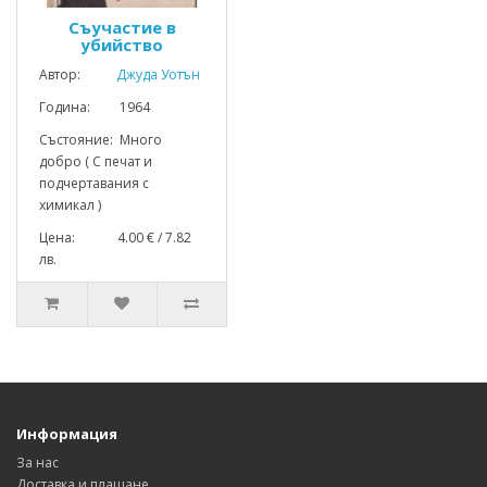
Съучастие в
убийство
Автор:
Джуда Уотън
Година: 1964
Състояние: Много
добро ( С печат и
подчертавания с
химикал )
Цена: 4.00 € / 7.82
лв.
Информация
За нас
Доставка и плащане