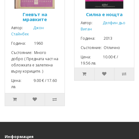
Гневът на
Силна е нощта
мравките
Автор:
Делфин дьо
Автор:
Джон
Виган
Стайнбек
Година: 2013
Година: 1960
Състояние: Отлично
Състояние: Много
Цена: 10.00 € /
добро ( Предната част на
19.56 лв.
обложката е залепена
върху кориците. )
Цена: 9.00 € / 17.60
лв.
Информация