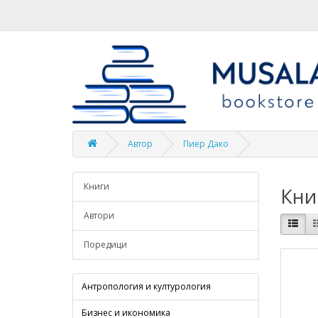
Автор
Пиер Дако
Книги
Кни
Автори
Поредици
Антропология и културология
Бизнес и икономика