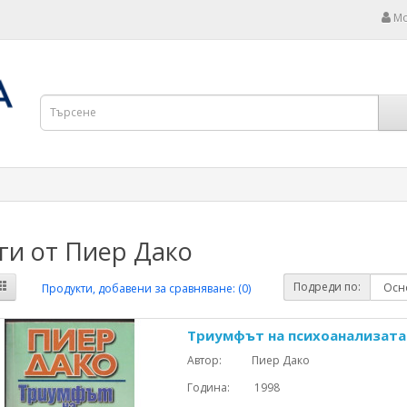
Мо
ги от Пиер Дако
Подреди по:
Продукти, добавени за сравняване: (0)
Триумфът на психоанализата
Автор: Пиер Дако
Година: 1998