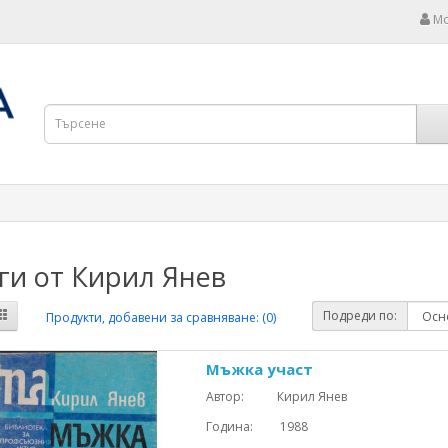
Мо
ги от Кирил Янев
Подреди по:
Продукти, добавени за сравняване: (0)
Мъжка участ
Автор: Кирил Янев
Година: 1988