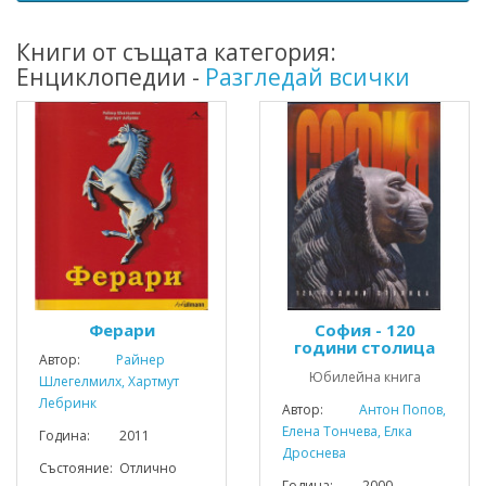
Книги от същата категория:
Енциклопедии -
Разгледай всички
Ферари
София - 120
години столица
Автор:
Райнер
Юбилейна книга
Шлегелмилх, Хартмут
Лебринк
Автор:
Антон Попов,
Елена Тончева, Елка
Година: 2011
Дроснева
Състояние: Отлично
Година: 2000