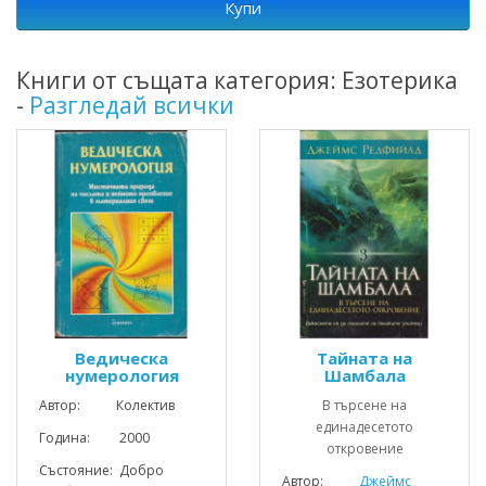
Купи
Книги от същата категория: Езотерика
-
Разгледай всички
Ведическа
Тайната на
нумерология
Шамбала
Автор: Колектив
В търсене на
единадесетото
Година: 2000
откровение
Състояние: Добро
Автор:
Джеймс