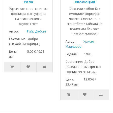
сила
еволюция
Удивителен нов начин за
Секс или любов. Как
проникване в чудесата
емоциите формират
на психическия и
човека. Смисълът на
окултен свят
женитбата? Тайната на
взаимната близост.
Автор:
Рийс Дюбин
Човекът-сътворец
Състояние: Добро
Автор:
Христо
( Захабени корици. )
Маджаров
Цена: 5.00 € / 9.78
Година: 1998
лв.
Състояние: Добро
( Следи от намокряне в
горния десен ъгъл. )
Цена: 12.00 € /
23.47 лв.