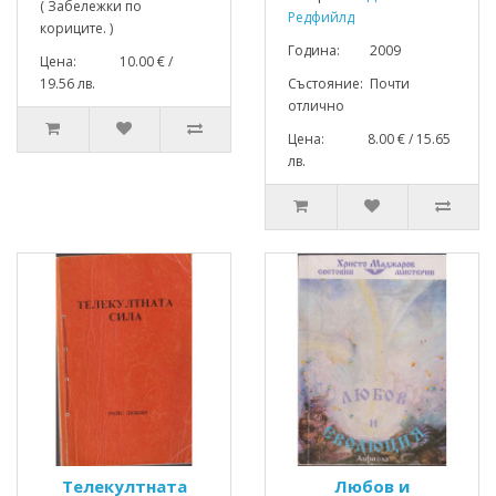
( Забележки по
Редфийлд
кориците. )
Година: 2009
Цена: 10.00 € /
19.56 лв.
Състояние: Почти
отлично
Цена: 8.00 € / 15.65
лв.
Телекултната
Любов и