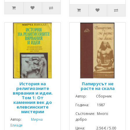
История на
Папирусът не
религиозните
расте на скала
вярвания и идеи.
Автор: Сборник
Том 1: От
каменния век до
Година: 1987
елевсинските
мистерии
Състояние: Много
Автор:
Мирча
добро
Елиаде
Цена: 2.56 € / 5.00