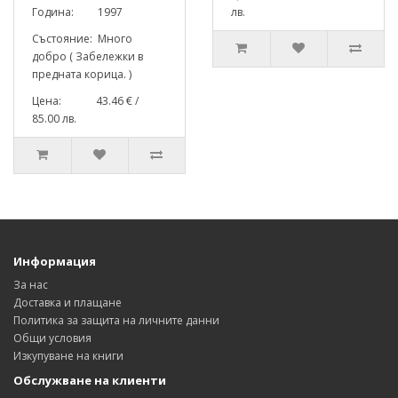
Година: 1997
лв.
Състояние: Много
добро ( Забележки в
предната корица. )
Цена: 43.46 € /
85.00 лв.
Информация
За нас
Доставка и плащане
Политика за защита на личните данни
Общи условия
Изкупуване на книги
Обслужване на клиенти