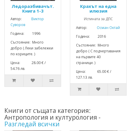
Ледоразбивачът.
Крахът на една
Книга 1-3
илюзия
Автор:
Виктор
Истината за ДПС
Суворов
Автор:
Осман Октай
Година: 1996
Година: 2016
Състояние: Много
Състояние: Много
добро ( Леки забележки
добро ( С подчертавания
по кориците. )
на първите 40
Цена: 28.00 € /
страници. )
54.76 лв.
Цена: 65.00 € /
127.13 лв.
Книги от същата категория:
Антропология и културология -
Разгледай всички