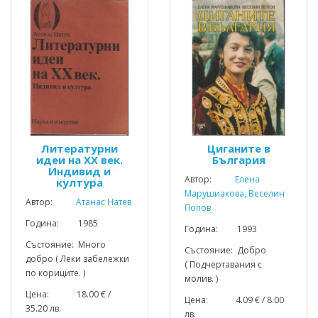
Литературни
Циганите в
идеи на XX век.
България
Индивид и
Автор:
Елена
култура
Марушиакова, Веселин
Автор:
Атанас Натев
Попов
Година: 1985
Година: 1993
Състояние: Много
Състояние: Добро
добро ( Леки забележки
( Подчертавания с
по кориците. )
молив. )
Цена: 18.00 € /
Цена: 4.09 € / 8.00
35.20 лв.
лв.