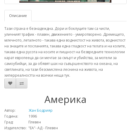
Описание
Тази страна е безнадеждна. Дори и боклуците там са чисти,
уличният трафик - плавен, движението - умиротворено. Дремещето,
млечното, леталното - такава една воднистост на живота, воднистост
на знаците и посланията, такава една гладкост на телата и на колите,
такава една русота на косите и пищност на безвредните технологии
карат европееца да си мечтае за смърт и убийства, за мотели за
самоубийци, за да обявят шах на съвършенството на океана, на
светлината, на тази безсмислена леснина на живота, на
хиперреалността на всички неща тук.
Америка
Автор:
Жан Бодрияр
Година: 1996
Град: Плевен
Издателство: "ЕА"- АД - Плевен