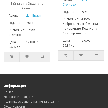
Тайните на Ордена на
Сюлицер
Сион...
Година: 1993
Автор:
Дан Браун
Състояние: Много
Година: 2017
добро ( Леки забележки
по кориците. Подпис на
Състояние: Почти
бивш притежател. )
отлично
Цена: 15.00 € /
Цена: 17.00 € /
29.34 лв.
33.25 лв.
Информация
За нас
Доставка и плащане
Политика за защита на личните данни
Общи условия