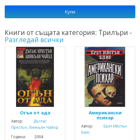
Купи
Книги от същата категория: Трилъри -
Разгледай всички
Огън от ада
Американски
психар
Автор:
Дъглас
Автор:
Брет Ийстън
Престън, Линкълн Чайлд
Елис
Година: 2004