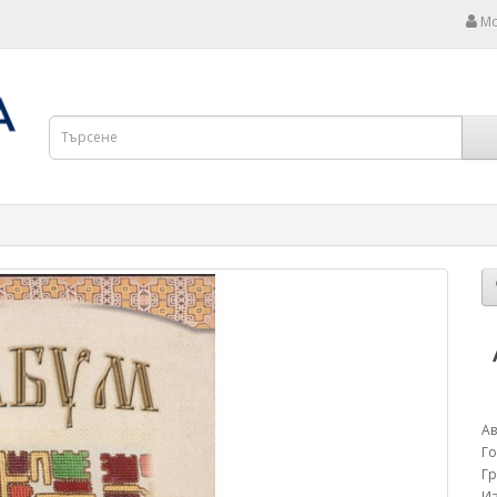
Мо
Ав
Г
Г
Из