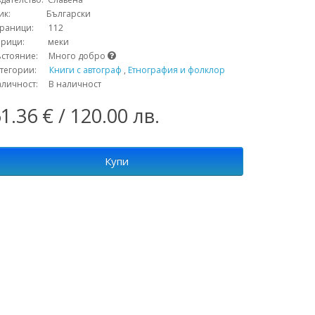
зик: Български
траници: 112
орици: меки
ъстояние: Много добро
атегории:
Книги с автограф
,
Етнография и фолклор
аличност: В наличност
1.36 € / 120.00 лв.
Купи