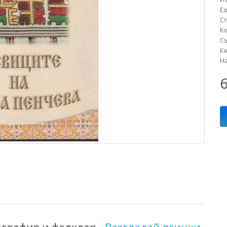
Е
С
К
С
К
Н
6