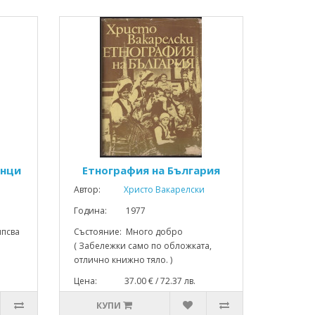
анци
Етнография на България
Автор:
Христо Вакарелски
Година: 1977
ипсва
Състояние: Много добро
( Забележки само по обложката,
отлично книжно тяло. )
Цена: 37.00 € / 72.37 лв.
КУПИ