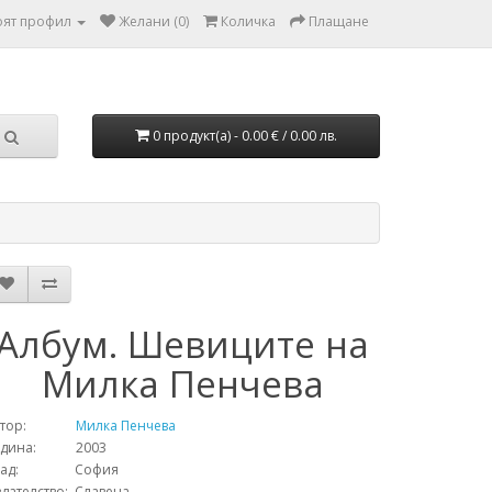
ят профил
Желани (0)
Количка
Плащане
0 продукт(а) - 0.00 € / 0.00 лв.
Албум. Шевиците на
Милка Пенчева
тор:
Милка Пенчева
одина: 2003
рад: София
дателство: Славена