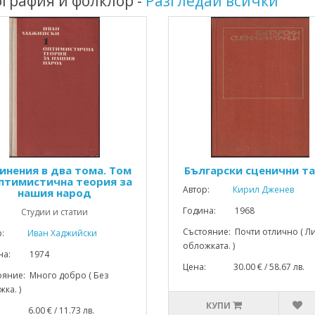
ография и фолклор -
Разгледай всички
инения в два тома. Том
Български сценични т
Оптимистична теория за
Автор:
Кирил Дженев
нашия народ
Година: 1968
Студии и статии
Състояние: Почти отлично ( Л
р:
Иван Хаджийски
обложката. )
ина: 1974
Цена: 30.00 € / 58.67 лв.
ояние: Много добро ( Без
ка. )
КУПИ
: 6.00 € / 11.73 лв.