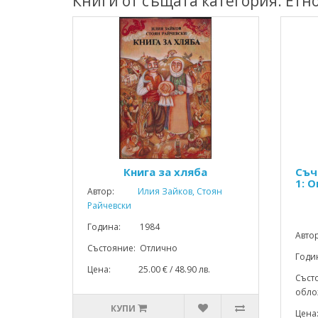
Книги от същата категория: Етн
Книга за хляба
Съч
1: 
Автор:
Илия Зайков, Стоян
Райчевски
Година: 1984
Авто
Състояние: Отлично
Год
Цена: 25.00 € / 48.90 лв.
Съст
облож
КУПИ
Цена