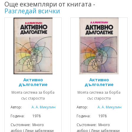
Още екземпляри от книгата -
Разгледай всички
Активно
Активно
дълголетие
дълголетие
Моята система за борба
Моята система за борба
със старостта
със старостта
Автор:
А. А. Микулин
Автор:
А. А. Микулин
Година: 1978
Година: 1978
Състояние: Много
Състояние: Много
добро ( Леки забележки
добро ( Леки забележки