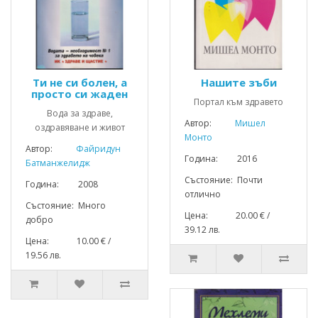
Ти не си болен, а
Нашите зъби
просто си жаден
Портал към здравето
Вода за здраве,
Автор:
Мишел
оздравяване и живот
Монто
Автор:
Файридун
Година: 2016
Батманжелидж
Състояние: Почти
Година: 2008
отлично
Състояние: Много
Цена: 20.00 € /
добро
39.12 лв.
Цена: 10.00 € /
19.56 лв.