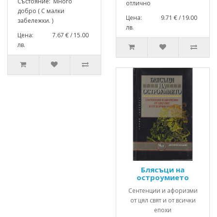
Състояние: Много
отлично
добро ( С малки
Цена: 9.71 € / 19.00
забележки. )
лв.
Цена: 7.67 € / 15.00
лв.
Блясъци на
остроумието
Сентенции и афоризми
от цял свят и от всички
епохи