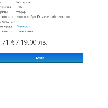
зик: Български
траници: 336
орици: твърди
ъстояние: Много добро
( Леки забележки по
ложката. )
атегории:
Мемоари
аличност: В наличност
.71 € / 19.00 лв.
Купи