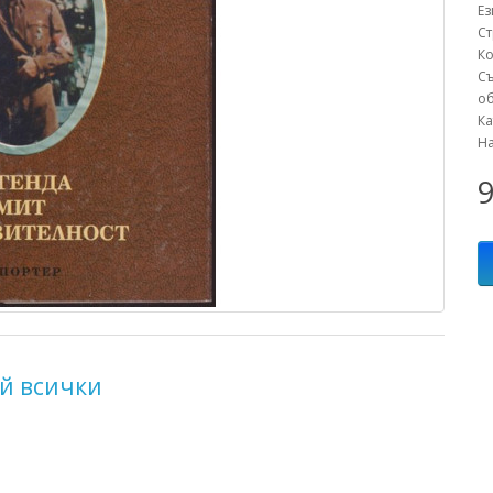
Е
С
К
С
об
К
Н
9
й всички