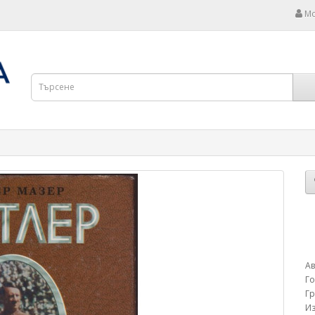
Мо
Ав
Г
Г
Из