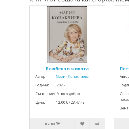
Влюбена в живота
Пет
Автор:
Мария Конакчиева
Авто
Година: 2025
Год
Състояние: Много добро
Състо
посве
Цена: 12.00 € / 23.47 лв.
Цена
КУПИ