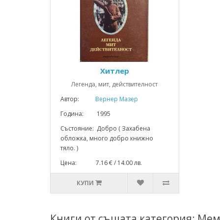
Хитлер
Легенда, мит, действителност
Автор:
Вернер Мазер
Година: 1995
Състояние: Добро ( Захабена
обложка, много добро книжно
тяло. )
Цена: 7.16 € / 14.00 лв.
КУПИ
Книги от същата категория: Мем