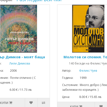
ър Димков - моят баща
Молотов си спомня. Т
р:
Лили Димкова
140 беседи на Феликс Чуе
ина: 2006
Автор:
Феликс Чуев
яние: Почти отлично ( С
Година: 1999
щение. )
Състояние: Много добро ( Лек
: 6.00 € / 11.73 лв.
забележки по кориците. )
Цена: 8.00 € / 15.65 лв.
КУПИ
КУПИ