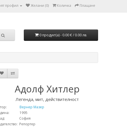
ят профил
Желани (0)
Количка
Плащане
0 продукт(а) - 0.00 € / 0.00 лв.
Адолф Хитлер
Легенда, мит, действителност
тор:
Вернер Мазер
одина: 1995
рад: София
дателство: Репортер