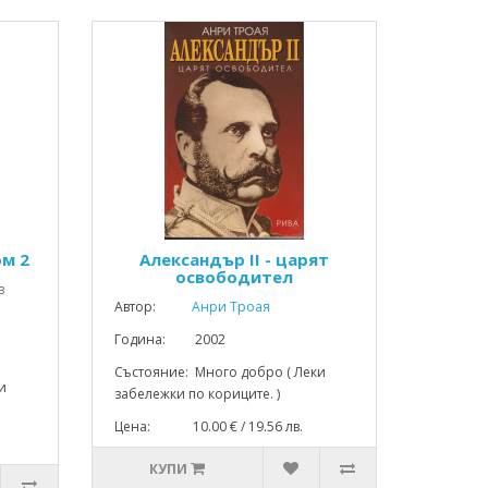
ом 2
Александър II - царят
освободител
в
Автор:
Анри Троая
Година: 2002
Състояние: Много добро ( Леки
и
забележки по кориците. )
Цена: 10.00 € / 19.56 лв.
КУПИ