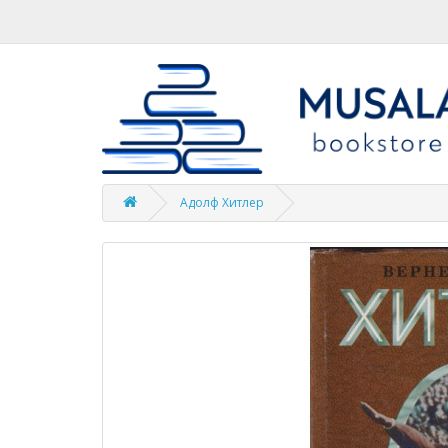
Адолф Хитлер