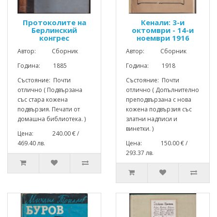
Протоколите на
Кенали: 3-и
Берлинский
октомври - 14-и
конгрес
ноември 1916
Автор: Сборник
Автор: Сборник
Година: 1885
Година: 1918
Състояние: Почти
Състояние: Почти
отлично ( Подвързана
отлично ( Допълнително
със стара кожена
преподвързана с нова
подвързия. Печати от
кожена подвързия със
домашна библиотека. )
златни надписи и
винетки. )
Цена: 240.00 € /
469.40 лв.
Цена: 150.00 € /
293.37 лв.