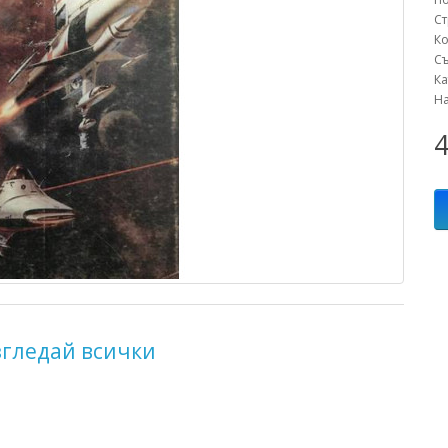
С
К
С
К
Н
4
згледай всички