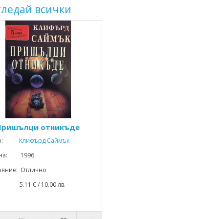
гледай всички
Пришълци отникъде
р:
Клифърд Саймък
ина: 1996
ояние: Отлично
: 5.11 € / 10.00 лв.