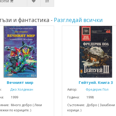
КУПИ
тъзи и фантастика -
Разгледай всички
Вечният мир
Гейтуей. Книга 3
р:
Джо Холдеман
Автор:
Фредерик Пол
ина: 1999
Година: 1998
ояние: Много добро ( Леки
Състояние: Добро ( Захабени
ежки по кориците. )
корици. )