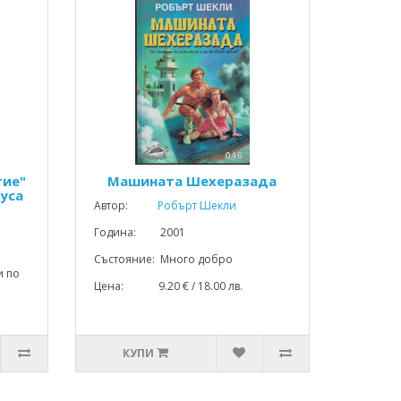
тие"
Машината Шехеразада
туса
Автор:
Робърт Шекли
Година: 2001
Състояние: Много добро
и по
Цена: 9.20 € / 18.00 лв.
КУПИ