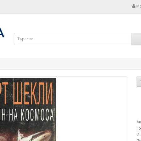
Мо
Ав
Г
Из
П