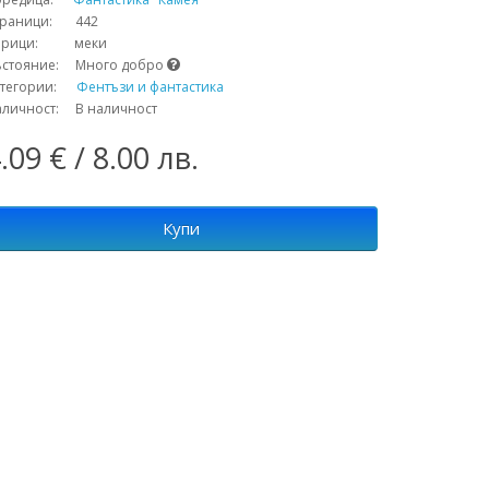
траници: 442
орици: меки
ъстояние: Много добро
атегории:
Фентъзи и фантастика
аличност: В наличност
.09 € / 8.00 лв.
Купи