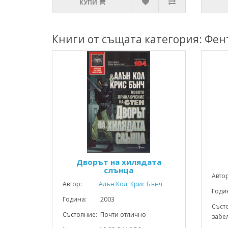
КУПИ
Книги от същата категория: Фен
Дворът на хилядата
слънца
Авто
Автор:
Алън Кол, Крис Бънч
Год
Година: 2003
Съст
Състояние: Почти отлично
забел