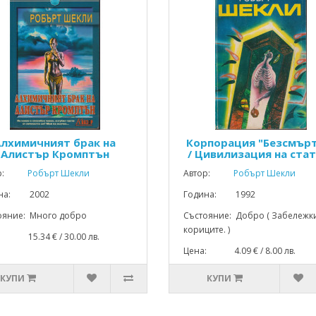
Алхимичният брак на
Корпорация "Безсмър
Алистър Кромптън
/ Цивилизация на ста
р:
Робърт Шекли
Автор:
Робърт Шекли
ина: 2002
Година: 1992
ояние: Много добро
Състояние: Добро ( Забележк
кориците. )
: 15.34 € / 30.00 лв.
Цена: 4.09 € / 8.00 лв.
КУПИ
КУПИ