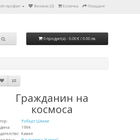
ят профил
Желани (0)
Количка
Плащане
0 продукт(а) - 0.00 € / 0.00 лв.
Гражданин на
космоса
тор:
Робърт Шекли
одина: 1994
дателство: Камея
оредица:
Фантастика "Камея"