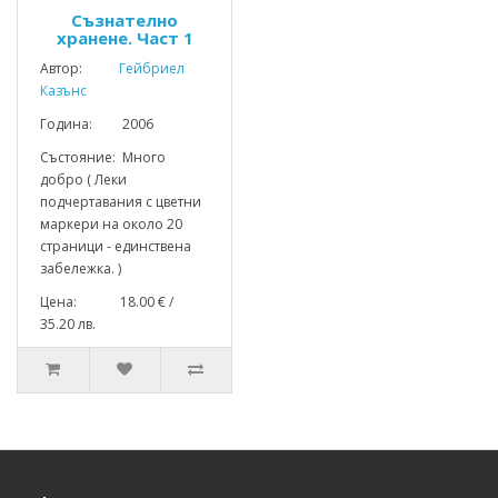
Съзнателно
хранене. Част 1
Автор:
Гейбриел
Казънс
Година: 2006
Състояние: Много
добро ( Леки
подчертавания с цветни
маркери на около 20
страници - единствена
забележка. )
Цена: 18.00 € /
35.20 лв.