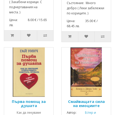
( Захабени корици. С
Състояние: Много
подчертавания на
добро ( Леки забележки
места. )
по кориците. )
Цена: 8.00 € / 15.65
Цена: 35.00 € /
лв.
68.45 лв.
Първа помощ за
Смайващата сила
душата
на емоциите
Как да лекуваме
Автор:
Естер и