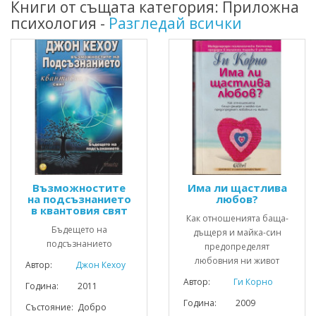
Книги от същата категория: Приложна
психология -
Разгледай всички
Възможностите
Има ли щастлива
на подсъзнанието
любов?
в квантовия свят
Как отношенията баща-
Бъдещето на
дъщеря и майка-син
подсъзнанието
предопределят
любовния ни живот
Автор:
Джон Кехоу
Автор:
Ги Корно
Година: 2011
Година: 2009
Състояние: Добро