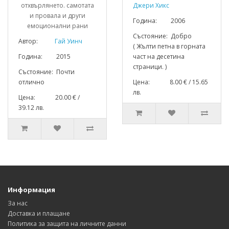
отхвърлянето. самотата
Джери Хикс
и провала и други
Година: 2006
емоционални рани
Състояние: Добро
Автор:
Гай Уинч
( Жълти петна в горната
Година: 2015
част на десетина
страници. )
Състояние: Почти
отлично
Цена: 8.00 € / 15.65
лв.
Цена: 20.00 € /
39.12 лв.
Информация
За нас
Доставка и плащане
Политика за защита на личните данни