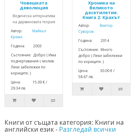
Човешката
Хроника на
деволюция
Великото
десетилетие.
Ведическа алтернатива
Книга 2: Крахът
на дарвиновата теория
Автор:
Виктор
Автор:
Майкъл
Суворов
Кремо
Година: 2014
Година: 2003
Състояние: Много
Състояние: Добро ( Има
добро ( Леки забележки
подчертавания с молив.
по кориците. )
Леки забележки по
Цена: 30.00 € /
кориците. )
58.67 лв.
Цена: 15.00 € /
29.34 лв.
Книги от същата категория: Книги на
английски език -
Разгледай всички